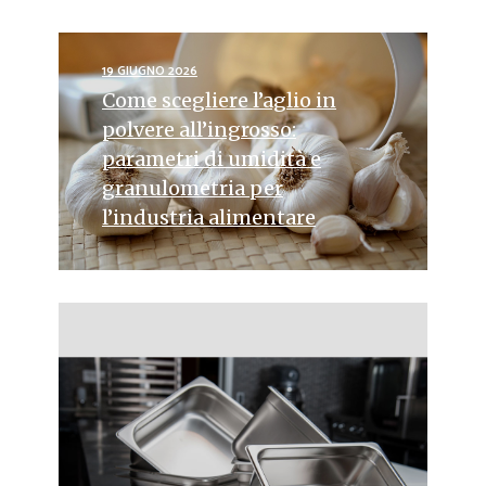
19 GIUGNO 2026
Come scegliere l’aglio in
polvere all’ingrosso:
parametri di umidità e
granulometria per
l’industria alimentare