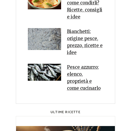
come condirli?
Ricette, consigli
e idee
Bianchetti:
origine pesce,
prezzo, ricette e
idee
Pesce azzurro:
elenco,
proprietà e
come cucinarlo
ULTIME RICETTE