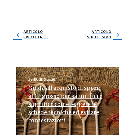
ARTICOLO
ARTICOLO
PRECEDENTE
SUCCESSIVO
23 GIUGNO 2026
Guida all’acquisto di spezie
all’ingrosso per salumifici e
sughifici: come leggere le
schede tecniche ed evitare
contestazioni