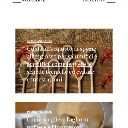
PRECEDENTE
SUCCESSIVO
23 GIUGNO 2026
Guida all’acquisto di spezie
all’ingrosso per salumifici e
sughifici: come leggere le
schede tecniche ed evitare
contestazioni
19 GIUGNO 2026
Come scegliere l’aglio in
polvere all’ingrosso: