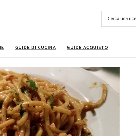
Ricette Facili e Veloci
Cerca
Ricette Primi Piatti
Sup
Ricette Antipasti
Nutrizionis
Ricette Dolci
Ricette V
NE
GUIDE DI CUCINA
GUIDE ACQUISTO
Ricette Carne
Rice
Ricette Secondi
Ricette Pizze e Rustici
Ricette Contorni
vola
Ricette Piatti unici
ne
Ricette Pesce
Video Ricette
Ricette per Ingrediente