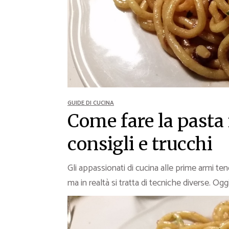
Ricette Contorni
Ricette Piatti unici
Ricette Pesce
Video Ricette
Ricette per Ingrediente
GUIDE DI CUCINA
Come fare la pasta 
consigli e trucchi
Gli appassionati di cucina alle prime armi t
ma in realtà si tratta di tecniche diverse. O