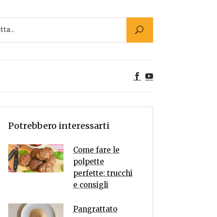
Utility
er Alimenti
ta a tavola
egetariane
tte Vegane
Rumors
Potrebbero interessarti
Come fare le
polpette
perfette: trucchi
e consigli
Pangrattato