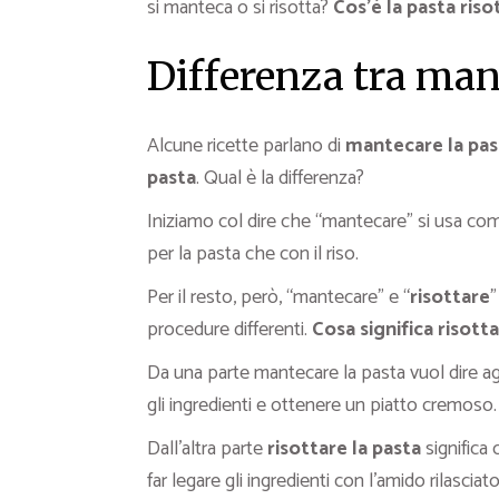
si manteca o si risotta?
Cos’è la pasta riso
Differenza tra mant
Alcune ricette parlano di
mantecare la pas
pasta
. Qual è la differenza?
Iniziamo col dire che “mantecare” si usa co
per la pasta che con il riso.
Per il resto, però, “mantecare” e “
risottare
procedure differenti.
Cosa significa risotta
Da una parte mantecare la pasta vuol dire a
gli ingredienti e ottenere un piatto cremoso.
Dall’altra parte
risottare la pasta
significa
far legare gli ingredienti con l’amido rilasciato