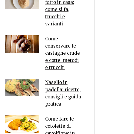
fatto in casa:
come si fa,
trucchi e
varianti
Come
conservare le
castagne crude
e cotte: metodi
e trucchi
Nasello in
padella: ricette,
consigli e guida
pratica
Come fare le
cotolette di
cavolfiore: in