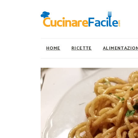
HOME
RICETTE
ALIMENTAZIO
Ricette Facili e Veloci
Utility
Ricette Primi Piatti
Super Alimenti
Ricette Antipasti
Nutrizionista a ta
Ricette Dolci
Ricette Vegetaria
Ricette Carne
Ricette Vegane
Ricette Secondi
Rumors
Ricette Pizze e Rustici