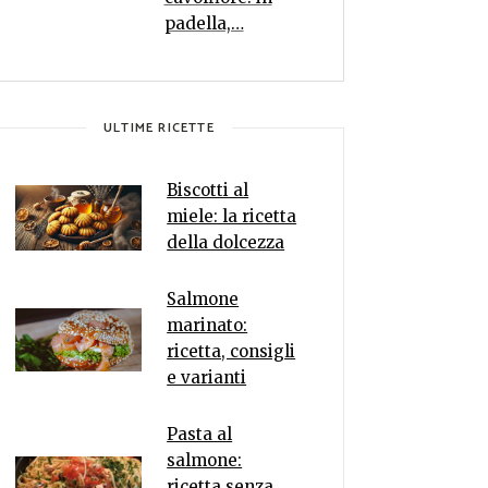
padella,…
ULTIME RICETTE
Biscotti al
miele: la ricetta
della dolcezza
Salmone
marinato:
ricetta, consigli
e varianti
Pasta al
salmone:
ricetta senza