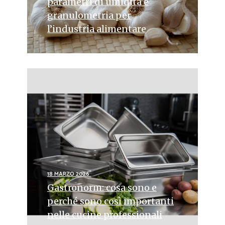
parametri di umidità e
granulometria per
l’industria alimentare
18 MARZO 2026
Gastronorm: cosa sono e
perché sono così importanti
nelle cucine professionali