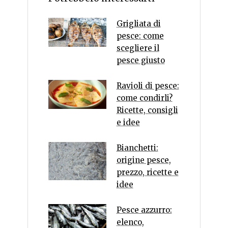
Grigliata di
pesce: come
scegliere il
pesce giusto
Ravioli di pesce:
come condirli?
Ricette, consigli
e idee
Bianchetti:
origine pesce,
prezzo, ricette e
idee
Pesce azzurro:
elenco,