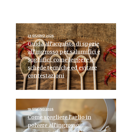
23 GIUGNO 2026
Guida all’acquisto di spezie
all’ingrosso per salumifici e
sughifici: come leggere le
schede tecniche ed evitare
contestazioni
19 GIUGNO 2026
Come scegliere l’aglio in
polvere all’ingrosso: