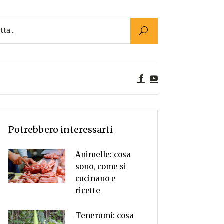
Utility
er Alimenti
ta a tavola
egetariane
tte Vegane
Rumors
Potrebbero interessarti
Animelle: cosa
sono, come si
cucinano e
ricette
Tenerumi: cosa