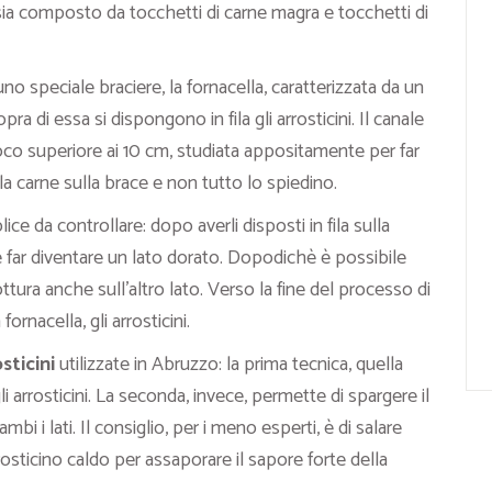
ia composto da tocchetti di carne magra e tocchetti di
 uno speciale braciere, la fornacella, caratterizzata da un
ra di essa si dispongono in fila gli arrosticini. Il canale
oco superiore ai 10 cm, studiata appositamente per far
 la carne sulla brace e non tutto lo spiedino.
ce da controllare: dopo averli disposti in fila sulla
e far diventare un lato dorato. Dopodichè è possibile
cottura anche sull’altro lato. Verso la fine del processo di
ornacella, gli arrosticini.
sticini
utilizzate in Abruzzo: la prima tecnica, quella
li arrosticini. La seconda, invece, permette di spargere il
bi i lati. Il consiglio, per i meno esperti, è di salare
rrosticino caldo per assaporare il sapore forte della