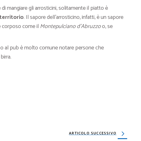
ie di mangiare gli arrosticini, solitamente il piatto è
territorio
. Il sapore dell’arrosticino, infatti, è un sapore
 e corposo come il
Montepulciano d’Abruzzo
o, se
mare o al pub è molto comune notare persone che
birra.
ENNAIO 2025
ARTICOLO SUCCESSIVO
ibi che