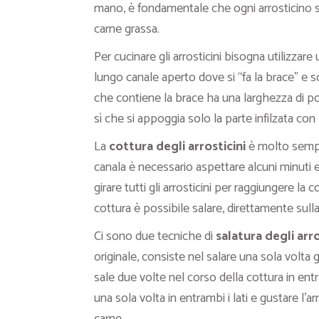
mano, è fondamentale che ogni arrosticino s
carne grassa.
Per cucinare gli arrosticini bisogna utilizzare
lungo canale aperto dove si “fa la brace” e sop
che contiene la brace ha una larghezza di p
sì che si appoggia solo la parte infilzata con
La
cottura degli arrosticini
è molto sempli
canala è necessario aspettare alcuni minuti 
girare tutti gli arrosticini per raggiungere la 
cottura è possibile salare, direttamente sulla f
Ci sono due tecniche di
salatura degli arro
originale, consiste nel salare una sola volta g
sale due volte nel corso della cottura in entram
una sola volta in entrambi i lati e gustare l’a