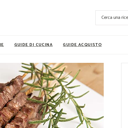
Ricette Facili e Veloci
Cerca
Ricette Primi Piatti
Sup
Ricette Antipasti
Nutrizionis
Ricette Dolci
Ricette V
NE
GUIDE DI CUCINA
GUIDE ACQUISTO
Ricette Carne
Rice
Ricette Secondi
Ricette Pizze e Rustici
Ricette Contorni
vola
Ricette Piatti unici
ne
Ricette Pesce
Video Ricette
Ricette per Ingrediente