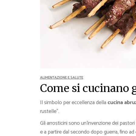
Ricette Contorni
Ricette Piatti unici
Ricette Pesce
Video Ricette
Ricette per Ingrediente
ALIMENTAZIONE E SALUTE
Come si cucinano gl
Il simbolo per eccellenza della
cucina abru
rustelle”.
Gli arrosticini sono un’invenzione dei pastori 
e a partire dal secondo dopo guerra, fino ad o