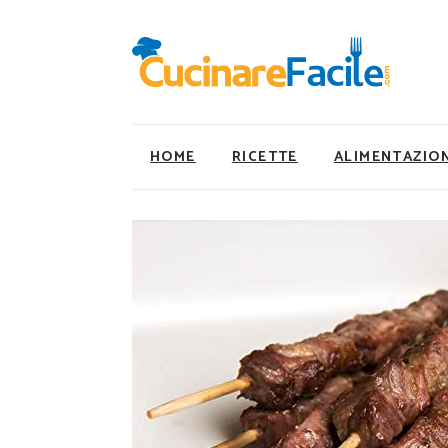
HOME
RICETTE
ALIMENTAZIO
Ricette Facili e Veloci
Utility
Ricette Primi Piatti
Super Alimenti
Ricette Antipasti
Nutrizionista a ta
Ricette Dolci
Ricette Vegetaria
Ricette Carne
Ricette Vegane
Ricette Secondi
Rumors
Ricette Pizze e Rustici