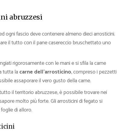
ini abruzzesi
o ed ogni fascio deve contenere almeno dieci arrosticini.
re il tutto con il pane casereccio bruschettato uno
ngiati rigorosamente con le mani e si sfila la carne
a tutta la
carne dell’arrosticino
, compreso i pezzetti
ibile assaporare il vero gusto della carne.
tutto il territorio abruzzese, è possibile trovare nei
sapore molto più forte. Gli arrosticini di fegato si
foglie di alloro.
icini