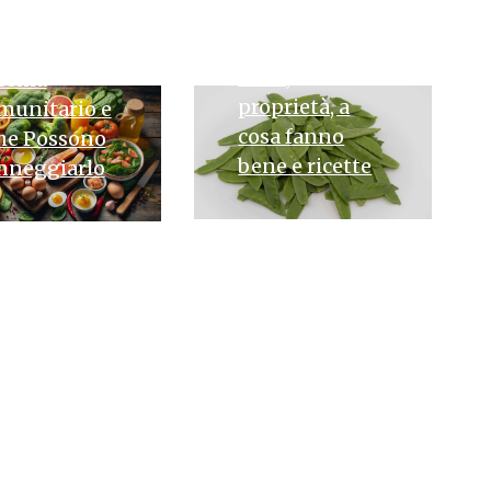
ssono
26 LUGLIO 2024
Taccole: cosa
enziare il
sono,
stema
proprietà, a
munitario e
cosa fanno
he Possono
bene e ricette
nneggiarlo