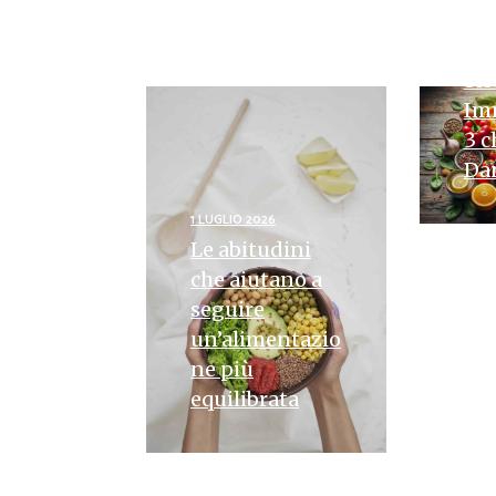
Po
Pot
Si
Im
3 c
Da
1 LUGLIO 2026
Le abitudini
che aiutano a
seguire
un’alimentazio
ne più
equilibrata