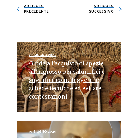
ARTICOLO
ARTICOLO
PRECEDENTE
SUCCESSIVO
23 GIUGNO 2026
Guida all’acquisto di spezie
all’ingrosso per salumifici e
sughifici: come leggere le
schede tecniche ed evitare
contestazioni
19 GIUGNO 2026