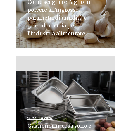
Come scegliere l’aglio in
polvere all’ingrosso:
parametri di umidità e
granulometria per
l’industria alimentare
18 MARZO 2026
Gastronorm: cosa sono e