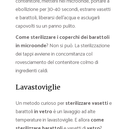
contenitore, metterli nel microonde, portare a
ebollizione per 30-40 secondi, estrarre vasetti
e barattoli, liberarsi dell’acqua e asciugarli
capovolti su un panno pulito.
Come sterilizzare i coperchi dei barattoli
in microonde
? Non si può. La sterilizzazione
dei tappi avviene in concomitanza col
rovesciamento del contenitore colmo di
ingredienti caldi.
Lavastoviglie
Un metodo curioso per
sterilizzare vasetti
e
barattoli
in vetro
è un lavaggio ad alte
temperature in lavastoviglie. E allora
come
sterilizzare barattoli
e vasetti di
vetro
?