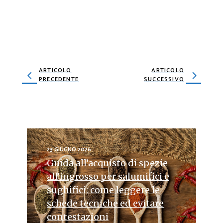
ARTICOLO
ARTICOLO
PRECEDENTE
SUCCESSIVO
23 GIUGNO 2026
Guida all’acquisto di spezie
all’ingrosso per salumifici e
sughifici: come leggere le
schede tecniche ed evitare
contestazioni