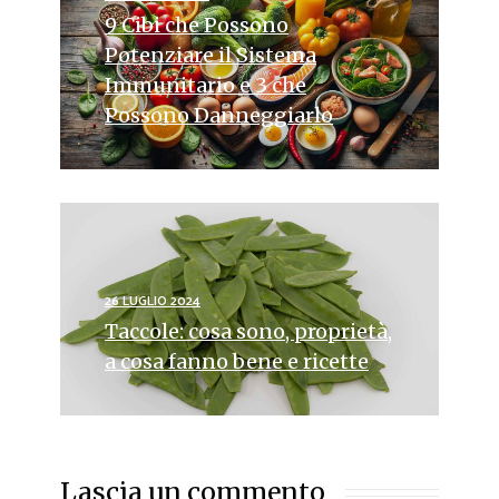
9 Cibi che Possono
Potenziare il Sistema
Immunitario e 3 che
Possono Danneggiarlo
26 LUGLIO 2024
Taccole: cosa sono, proprietà,
a cosa fanno bene e ricette
Lascia un commento