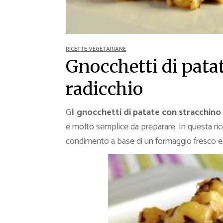
Ricette Contorni
Ricette Piatti unici
Ricette Pesce
RICETTE VEGETARIANE
Video Ricette
Gnocchetti di pata
Ricette per Ingrediente
radicchio
Gli
gnocchetti di patate con stracchino 
e molto semplice da preparare. In questa ric
condimento a base di un formaggio fresco e