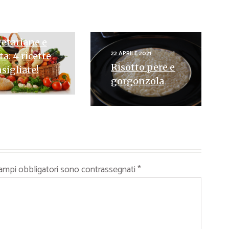
ILE 2024
ette
etariane e
22 APRILE 2021
ta: 4 ricette
Risotto pere e
sigliate!
gorgonzola
campi obbligatori sono contrassegnati
*