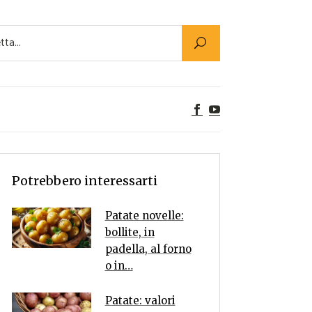
Utility
er Alimenti
ta a tavola
egetariane
tte Vegane
Rumors
Potrebbero interessarti
Patate novelle:
bollite, in
padella, al forno
o in…
Patate: valori