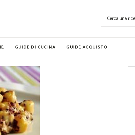
Ricette Facili e Veloci
Cerca
Ricette Primi Piatti
Sup
Ricette Antipasti
Nutrizionis
Ricette Dolci
Ricette V
NE
GUIDE DI CUCINA
GUIDE ACQUISTO
Ricette Carne
Rice
Ricette Secondi
Ricette Pizze e Rustici
Ricette Contorni
vola
Ricette Piatti unici
ne
Ricette Pesce
Video Ricette
Ricette per Ingrediente