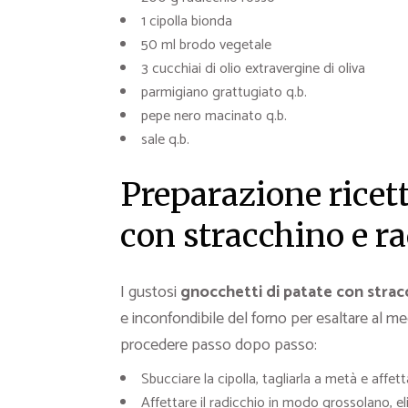
1 cipolla bionda
50 ml brodo vegetale
3 cucchiai di olio extravergine di oliva
parmigiano grattugiato q.b.
pepe nero macinato q.b.
sale q.b.
Preparazione ricett
con stracchino e r
I gustosi
gnocchetti di patate con strac
e inconfondibile del forno per esaltare al m
procedere passo dopo passo:
Sbucciare la cipolla, tagliarla a metà e affet
Affettare il radicchio in modo grossolano, eli