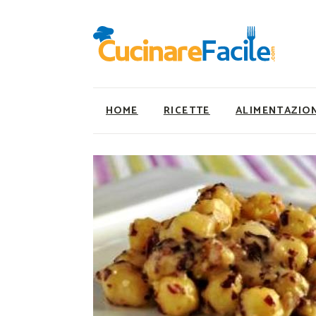
HOME
RICETTE
ALIMENTAZIO
Ricette Facili e Veloci
Utility
Ricette Primi Piatti
Super Alimenti
Ricette Antipasti
Nutrizionista a ta
Ricette Dolci
Ricette Vegetaria
Ricette Carne
Ricette Vegane
Ricette Secondi
Rumors
Ricette Pizze e Rustici