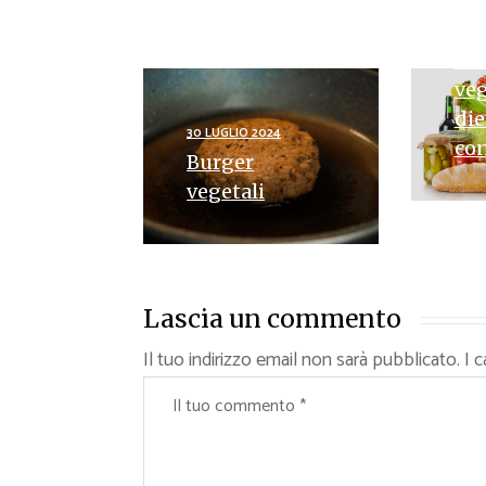
3 APR
Ric
veg
die
30 LUGLIO 2024
con
Burger
vegetali
Lascia un commento
Il tuo indirizzo email non sarà pubblicato.
I 