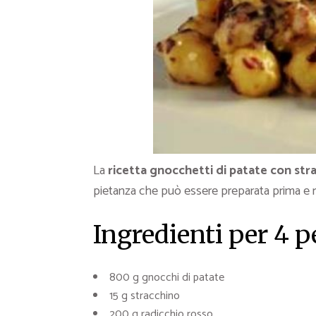
La
ricetta
gnocchetti di patate con stra
pietanza che può essere preparata prima e ri
Ingredienti per 4 
800 g gnocchi di patate
15 g stracchino
200 g radicchio rosso