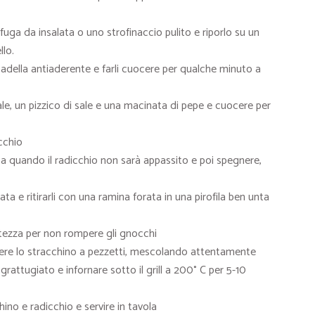
fuga da insalata o uno strofinaccio pulito e riporlo su un
llo.
a padella antiaderente e farli cuocere per qualche minuto a
ale, un pizzico di sale e una macinata di pepe e cuocere per
icchio
a quando il radicchio non sarà appassito e poi spegnere,
a e ritirarli con una ramina forata in una pirofila ben unta
atezza per non rompere gli gnocchi
ngere lo stracchino a pezzetti, mescolando attentamente
rattugiato e infornare sotto il grill a 200° C per 5-10
ino e radicchio e servire in tavola