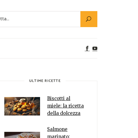
Utility
er Alimenti
ta a tavola
egetariane
tte Vegane
Rumors
ULTIME RICETTE
Biscotti al
miele: la ricetta
della dolcezza
Salmone
marinato: