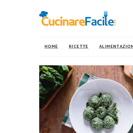
HOME
RICETTE
ALIMENTAZIO
Ricette Facili e Veloci
Utility
Ricette Primi Piatti
Super Alimenti
Ricette Antipasti
Nutrizionista a ta
Ricette Dolci
Ricette Vegetaria
Ricette Carne
Ricette Vegane
Ricette Secondi
Rumors
Ricette Pizze e Rustici