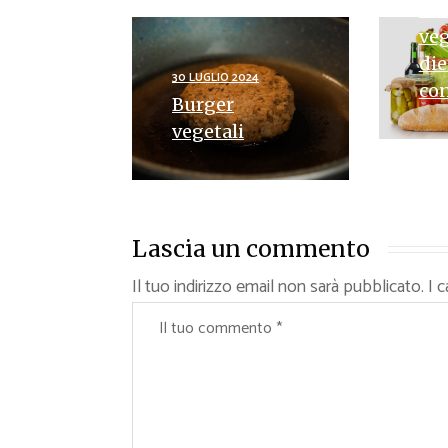
Ric
veg
die
30 LUGLIO 2024
con
Burger
vegetali
Lascia un commento
Il tuo indirizzo email non sarà pubblicato.
I 