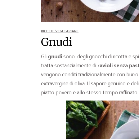
Ricette Contorni
Ricette Piatti unici
Ricette Pesce
RICETTE VEGETARIANE
Video Ricette
Gnudi
Ricette per Ingrediente
Gli
gnudi
sono degli gnocchi di ricotta e sp
tratta sostanzialmente di
ravioli senza pas
vengono conditi tradizionalmente con burro 
extravergine di oliva. Il sapore genuino e del
piatto povero e allo stesso tempo raffinato.