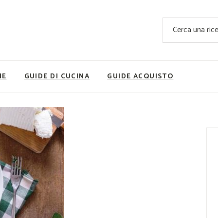
Ricette Facili e Veloci
Cerca
Ricette Primi Piatti
Sup
Ricette Antipasti
Nutrizionis
Ricette Dolci
Ricette V
NE
GUIDE DI CUCINA
GUIDE ACQUISTO
Ricette Carne
Rice
Ricette Secondi
Ricette Pizze e Rustici
Ricette Contorni
vola
Ricette Piatti unici
ne
Ricette Pesce
Video Ricette
Ricette per Ingrediente