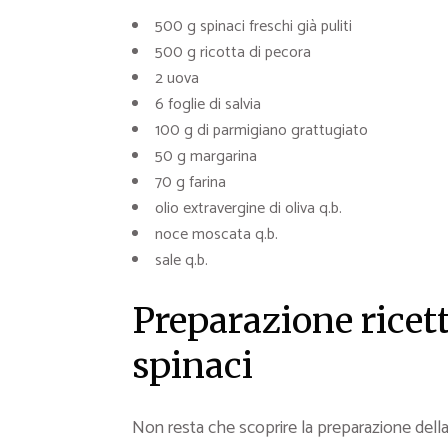
500 g spinaci freschi già puliti
500 g ricotta di pecora
2 uova
6 foglie di salvia
100 g di parmigiano grattugiato
50 g margarina
70 g farina
olio extravergine di oliva q.b.
noce moscata q.b.
sale q.b.
Preparazione ricett
spinaci
Non resta che scoprire la preparazione dell