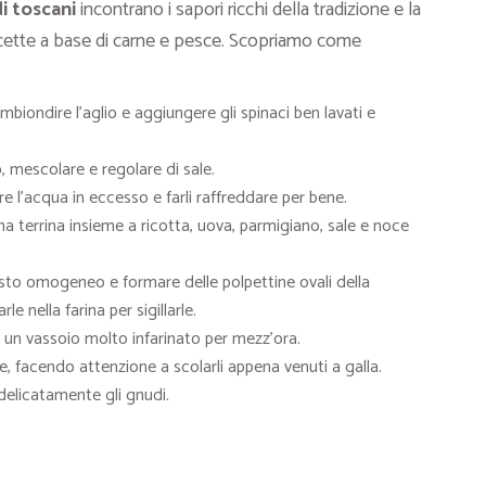
i toscani
incontrano i sapori ricchi della tradizione e la
ette a base di carne e pesce. Scopriamo come
imbiondire l’aglio e aggiungere gli spinaci ben lavati e
, mescolare e regolare di sale.
are l’acqua in eccesso e farli raffreddare per bene.
 una terrina insieme a ricotta, uova, parmigiano, sale e noce
sto omogeneo e formare delle polpettine ovali della
 nella farina per sigillarle.
 un vassoio molto infarinato per mezz’ora.
te, facendo attenzione a scolarli appena venuti a galla.
delicatamente gli gnudi.