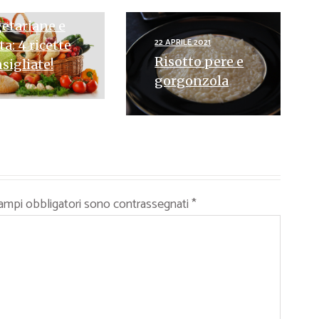
ette
etariane e
22 APRILE 2021
ta: 4 ricette
Risotto pere e
sigliate!
gorgonzola
campi obbligatori sono contrassegnati
*