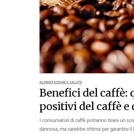
Ricette Contorni
Ricette Piatti unici
Ricette Pesce
Video Ricette
Ricette per Ingrediente
ALIMENTAZIONE E SALUTE
Benefici del caffè: 
positivi del caffè e
I consumatori di
caffè potranno tirare un so
dannosa, ma sarebbe ottima per garantire il