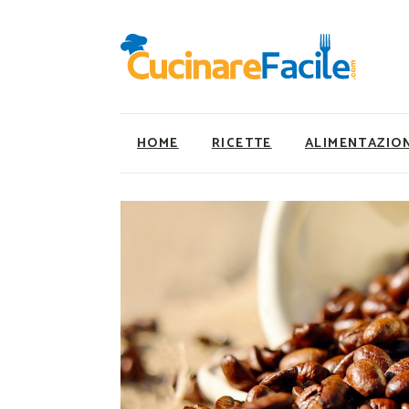
HOME
RICETTE
ALIMENTAZIO
Ricette Facili e Veloci
Utility
Ricette Primi Piatti
Super Alimenti
Ricette Antipasti
Nutrizionista a ta
Ricette Dolci
Ricette Vegetaria
Ricette Carne
Ricette Vegane
Ricette Secondi
Rumors
Ricette Pizze e Rustici