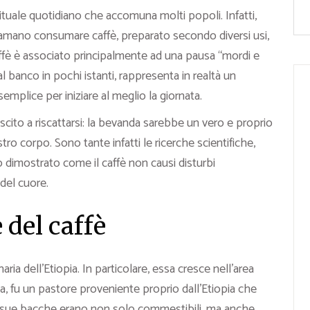
ituale quotidiano che accomuna molti popoli. Infatti,
 amano consumare caffè, preparato secondo diversi usi,
 caffè è associato principalmente ad una pausa “mordi e
 banco in pochi istanti, rappresenta in realtà un
plice per iniziare al meglio la giornata.
uscito a riscattarsi: la bevanda sarebbe un vero e proprio
ro corpo. Sono tante infatti le ricerche scientifiche,
 dimostrato come il caffè non causi disturbi
del cuore.
 del caffè
naria dell’Etiopia. In particolare, essa cresce nell’area
 fu un pastore proveniente proprio dall’Etiopia che
 sue bacche erano non solo commestibili, ma anche