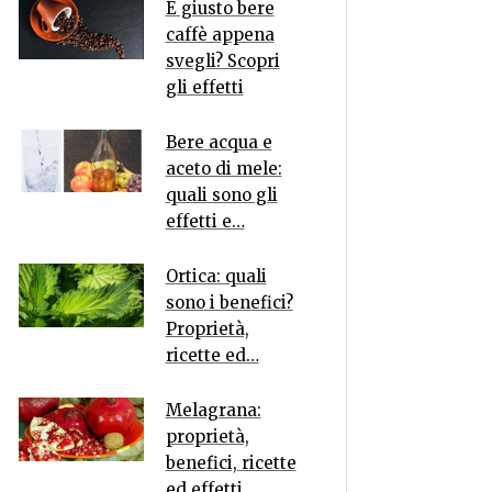
È giusto bere
caffè appena
svegli? Scopri
gli effetti
Bere acqua e
aceto di mele:
quali sono gli
effetti e…
Ortica: quali
sono i benefici?
Proprietà,
ricette ed…
Melagrana:
proprietà,
benefici, ricette
ed effetti…