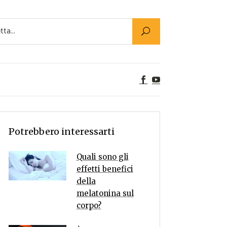
Utility
er Alimenti
ta a tavola
egetariane
tte Vegane
Rumors
Potrebbero interessarti
Quali sono gli
effetti benefici
della
melatonina sul
corpo?