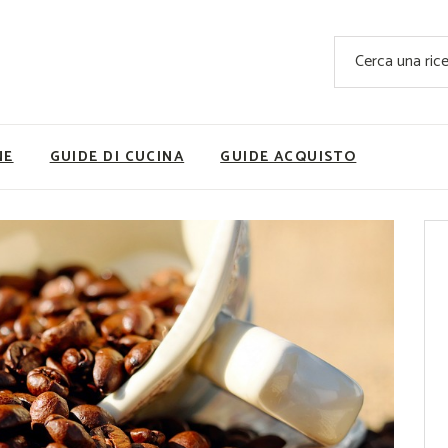
Ricette Facili e Veloci
Cerca
Ricette Primi Piatti
Sup
Ricette Antipasti
Nutrizionis
Ricette Dolci
Ricette V
NE
GUIDE DI CUCINA
GUIDE ACQUISTO
Ricette Carne
Rice
Ricette Secondi
Ricette Pizze e Rustici
Ricette Contorni
vola
Ricette Piatti unici
ne
Ricette Pesce
Video Ricette
Ricette per Ingrediente