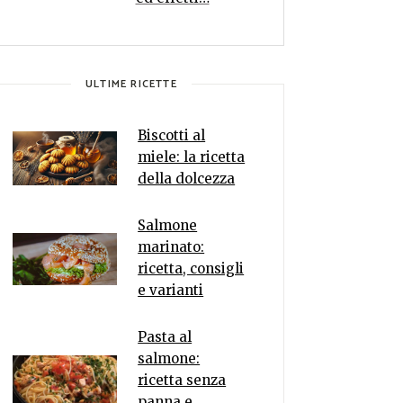
ULTIME RICETTE
Biscotti al
miele: la ricetta
della dolcezza
Salmone
marinato:
ricetta, consigli
e varianti
Pasta al
salmone:
ricetta senza
panna e