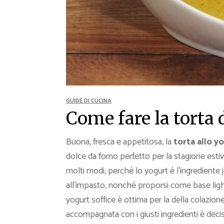
Ricette Contorni
Ricette Piatti unici
Ricette Pesce
Video Ricette
Ricette per Ingrediente
GUIDE DI CUCINA
Come fare la torta 
Buona, fresca e appetitosa, la
torta allo y
dolce da forno perfetto per la stagione estiv
molti modi, perché lo yogurt è l’ingrediente
all’impasto, nonché proporsi come base light n
yogurt soffice è ottima per la della colazion
accompagnata con i giusti ingredienti è dec