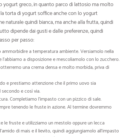
lo yogurt greco, in quanto parco di lattosio ma molto
la torta di yogurt soffice anche con lo yogurt
e naturale quindi bianca, ma anche alla frutta, quindi
 Tutto dipende dai gusti e dalle preferenze, quindi
passo per passo:
olo ammorbidire a temperatura ambiente. Versiamolo nella
e l’abbiamo a disposizione e mescoliamolo con lo zucchero.
 otterremo una crema densa e molto morbida, priva di
o e prestiamo attenzione che il primo uovo sia
 secondo e così via.
a. Completiamo l’impasto con un pizzico di sale.
empre tenendo le fruste in azione. Al termine dovremmo
te le fruste e utilizziamo un mestolo oppure un lecca
l’amido di mais e il lievito, quindi aggiungiamolo all’impasto