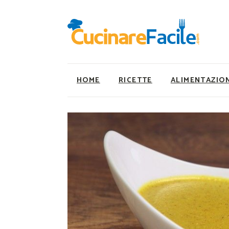
HOME
RICETTE
ALIMENTAZIO
Ricette Facili e Veloci
Utility
Ricette Primi Piatti
Super Alimenti
Ricette Antipasti
Nutrizionista a ta
Ricette Dolci
Ricette Vegetaria
Ricette Carne
Ricette Vegane
Ricette Secondi
Rumors
Ricette Pizze e Rustici