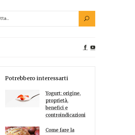
Utility
er Alimenti
ta a tavola
egetariane
tte Vegane
Rumors
Potrebbero interessarti
Yogurt: origine,
proprietà,
benefici e
controindicazioni
Come fare la