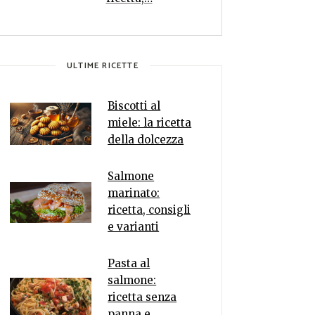
ULTIME RICETTE
Biscotti al
miele: la ricetta
della dolcezza
Salmone
marinato:
ricetta, consigli
e varianti
Pasta al
salmone:
ricetta senza
panna e