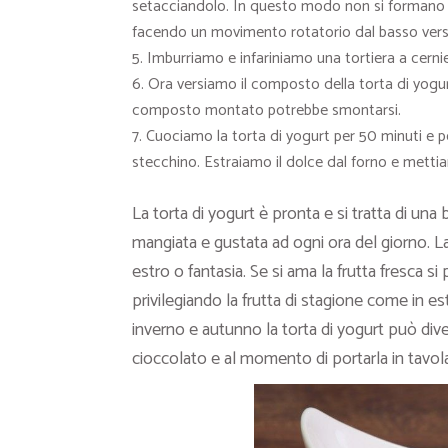
setacciandolo. In questo modo non si formano g
facendo un movimento rotatorio dal basso verso
Imburriamo e infariniamo una tortiera a cernie
Ora versiamo il composto della torta di yogurt 
composto montato potrebbe smontarsi.
Cuociamo la torta di yogurt per 50 minuti e pe
stecchino. Estraiamo il dolce dal forno e mett
La torta di yogurt è pronta e si tratta di un
mangiata e gustata ad ogni ora del giorno. La
estro o fantasia. Se si ama la frutta fresca 
privilegiando la frutta di stagione come in es
inverno e autunno la torta di yogurt può div
cioccolato e al momento di portarla in tavol