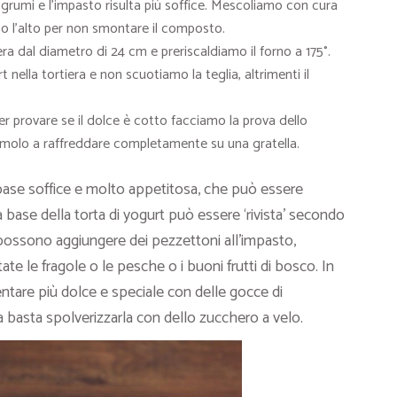
rumi e l’impasto risulta più soffice. Mescoliamo con cura
 l’alto per non smontare il composto.
ra dal diametro di 24 cm e preriscaldiamo il forno a 175°.
nella tortiera e non scuotiamo la teglia, altrimenti il
r provare se il dolce è cotto facciamo la prova dello
iamolo a raffreddare completamente su una gratella.
a base soffice e molto appetitosa, che può essere
 base della torta di yogurt può essere ‘rivista’ secondo
si possono aggiungere dei pezzettoni all’impasto,
tate le fragole o le pesche o i buoni frutti di bosco. In
entare più dolce e speciale con delle gocce di
a basta spolverizzarla con dello zucchero a velo.