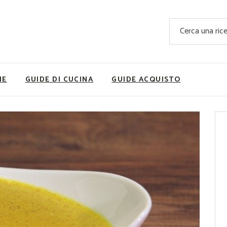
Ricette Facili e Veloci
Cerca
Ricette Primi Piatti
Sup
Ricette Antipasti
Nutrizionis
Ricette Dolci
Ricette V
NE
GUIDE DI CUCINA
GUIDE ACQUISTO
Ricette Carne
Rice
Ricette Secondi
Ricette Pizze e Rustici
Ricette Contorni
vola
Ricette Piatti unici
ne
Ricette Pesce
Video Ricette
Ricette per Ingrediente