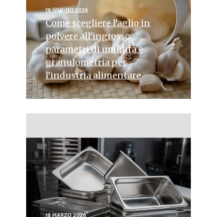
19 GIUGNO 2026
Come scegliere l’aglio in
polvere all’ingrosso:
parametri di umidità e
granulometria per
l’industria alimentare
18 MARZO 2026