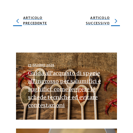
ARTICOLO
ARTICOLO
PRECEDENTE
SUCCESSIVO
23 GIUGNO 2026
Guida all’acquisto di spezie
all’ingrosso per salumifici e
sughifici: come leggere le
schede tecniche ed evitare
contestazioni