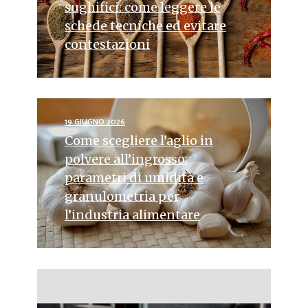
sughifici: come leggere le
schede tecniche ed evitare
contestazioni
19 GIUGNO 2026
Come scegliere l’aglio in
polvere all’ingrosso:
parametri di umidità e
granulometria per
l’industria alimentare