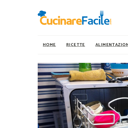
HOME
RICETTE
ALIMENTAZIO
Ricette Facili e Veloci
Utility
Ricette Primi Piatti
Super Alimenti
Ricette Antipasti
Nutrizionista a ta
Ricette Dolci
Ricette Vegetaria
Ricette Carne
Ricette Vegane
Ricette Secondi
Rumors
Ricette Pizze e Rustici