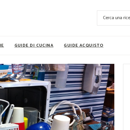
Ricette Facili e Veloci
Cerca
Ricette Primi Piatti
Sup
Ricette Antipasti
Nutrizionis
Ricette Dolci
Ricette V
NE
GUIDE DI CUCINA
GUIDE ACQUISTO
Ricette Carne
Rice
Ricette Secondi
Ricette Pizze e Rustici
Ricette Contorni
vola
Ricette Piatti unici
ne
Ricette Pesce
Video Ricette
Ricette per Ingrediente