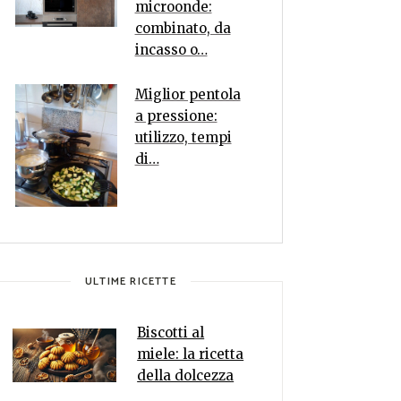
microonde:
combinato, da
incasso o…
Miglior pentola
a pressione:
utilizzo, tempi
di…
ULTIME RICETTE
Biscotti al
miele: la ricetta
della dolcezza