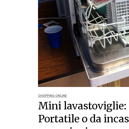
Ricette Contorni
Ricette Piatti unici
Ricette Pesce
Video Ricette
Ricette per Ingrediente
SHOPPING ONLINE
Mini lavastoviglie: 
Portatile o da inca