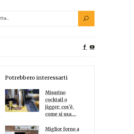
Utility
er Alimenti
ta a tavola
egetariane
tte Vegane
Rumors
Potrebbero interessarti
Misurino
cocktail o
jigger: cos'è,
come si usa,…
Miglior forno a