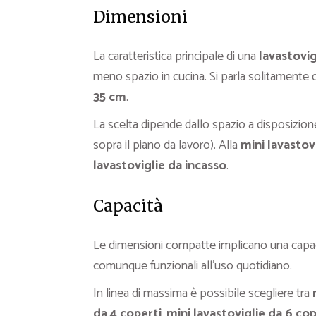
Dimensioni
La caratteristica principale di una
lavastovig
meno spazio in cucina. Si parla solitament
35 cm
.
La scelta dipende dallo spazio a disposizione
sopra il piano da lavoro). Alla
mini lavastov
lavastoviglie da incasso
.
Capacità
Le dimensioni compatte implicano una capaci
comunque funzionali all’uso quotidiano.
In linea di massima è possibile scegliere tra
da 4 coperti
,
mini lavastoviglie da 6 cop