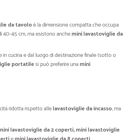
lie da tavolo
è la dimensione compatta che occupa
e di 40-45 cm, ma esistono anche
mini lavastoviglie da
 in cucina e dal luogo di destinazione finale (sotto o
iglie portatile
si può preferire una
mini
tà ridotta rispetto alle
lavastoviglie da incasso
, ma
mini lavastoviglie da 2 coperti,
mini lavastoviglie
erti
e
mini lavastoviglie da 8 coperti
.