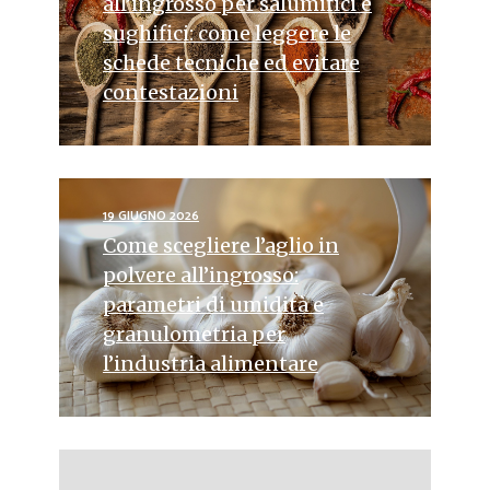
all’ingrosso per salumifici e
sughifici: come leggere le
schede tecniche ed evitare
contestazioni
19 GIUGNO 2026
Come scegliere l’aglio in
polvere all’ingrosso:
parametri di umidità e
granulometria per
l’industria alimentare