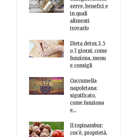
serve, benefici e
in quali
alimenti
trovarlo
Dieta detox 3, 5
o 7 giorni: come
funziona, menu
e consigli
Cuccumella
napoletana:
significato,
come funziona
e…
Il topinambur:
cos'è, proprietà,