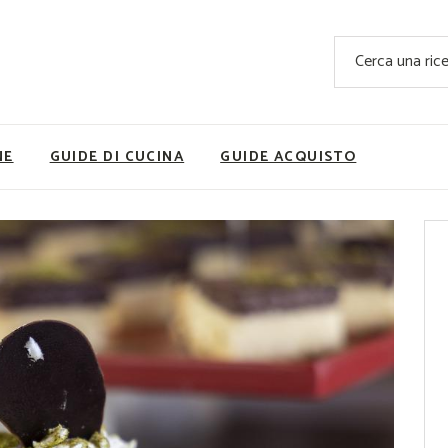
Ricette Facili e Veloci
Cerca
Ricette Primi Piatti
Sup
Ricette Antipasti
Nutrizionis
Ricette Dolci
Ricette V
NE
GUIDE DI CUCINA
GUIDE ACQUISTO
Ricette Carne
Rice
Ricette Secondi
Ricette Pizze e Rustici
Ricette Contorni
vola
Ricette Piatti unici
ne
Ricette Pesce
Video Ricette
Ricette per Ingrediente