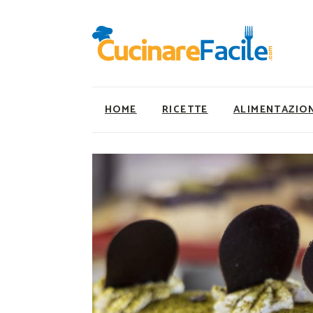
HOME
RICETTE
ALIMENTAZIO
Ricette Facili e Veloci
Utility
Ricette Primi Piatti
Super Alimenti
Ricette Antipasti
Nutrizionista a ta
Ricette Dolci
Ricette Vegetaria
Ricette Carne
Ricette Vegane
Ricette Secondi
Rumors
Ricette Pizze e Rustici