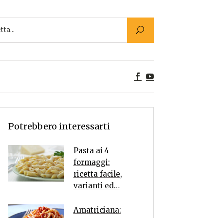
Utility
er Alimenti
ta a tavola
egetariane
tte Vegane
Rumors
Potrebbero interessarti
Pasta ai 4
formaggi:
ricetta facile,
varianti ed…
Amatriciana: