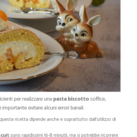
cienti per realizzare una
pasta biscotto
soffice,
 importante evitare alcuni errori banali.
questa ricetta dipende anche e soprattutto dall’utilizzo di
scuit
sono rapidissimi (6-8 minuti), ma si potrebbe ricorrere