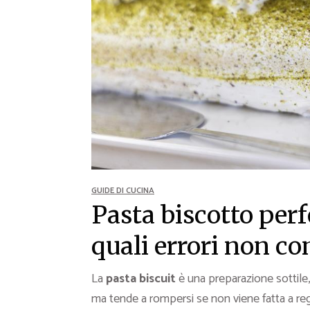
Ricette Contorni
Ricette Piatti unici
Ricette Pesce
Video Ricette
Ricette per Ingrediente
GUIDE DI CUCINA
Pasta biscotto perfe
quali errori non c
La
pasta biscuit
è una preparazione sottile, 
ma tende a rompersi se non viene fatta a reg