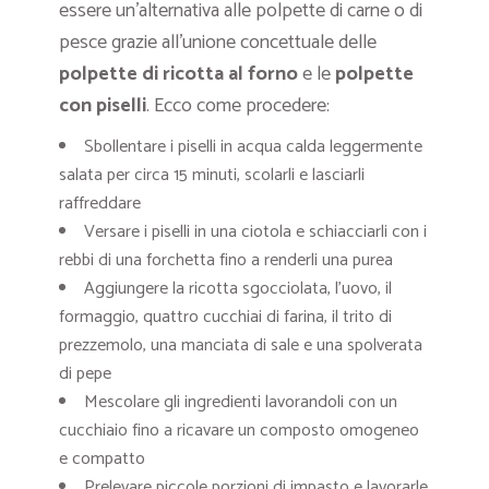
essere un’alternativa alle polpette di carne o di
pesce grazie all’unione concettuale delle
polpette di ricotta al forno
e le
polpette
con piselli
. Ecco come procedere:
Sbollentare i piselli in acqua calda leggermente
salata per circa 15 minuti, scolarli e lasciarli
raffreddare
Versare i piselli in una ciotola e schiacciarli con i
rebbi di una forchetta fino a renderli una purea
Aggiungere la ricotta sgocciolata, l’uovo, il
formaggio, quattro cucchiai di farina, il trito di
prezzemolo, una manciata di sale e una spolverata
di pepe
Mescolare gli ingredienti lavorandoli con un
cucchiaio fino a ricavare un composto omogeneo
e compatto
Prelevare piccole porzioni di impasto e lavorarle