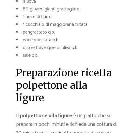
3 uova
80 g parmigiano grattugiato
1 noce di burro
1 cucchiaio di maggiorana tritata
pangrattato q.b.
noce moscata q.b.
olio extravergine di oliva q.b.
sale q.b.
Preparazione ricetta
polpettone alla
ligure
Il
polpettone alla ligure
è un piatto che si
prepara in pochi minuti e richiede una cottura di
30 minuti circa, una ricetta perfetta da servire