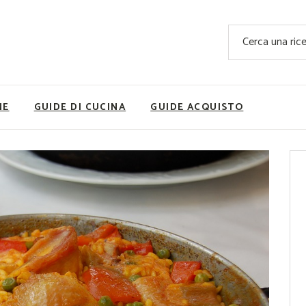
Ricette Facili e Veloci
Cerca
Ricette Primi Piatti
Sup
Ricette Antipasti
Nutrizionis
Ricette Dolci
Ricette V
NE
GUIDE DI CUCINA
GUIDE ACQUISTO
Ricette Carne
Rice
Ricette Secondi
Ricette Pizze e Rustici
Ricette Contorni
vola
Ricette Piatti unici
ne
Ricette Pesce
Video Ricette
Ricette per Ingrediente