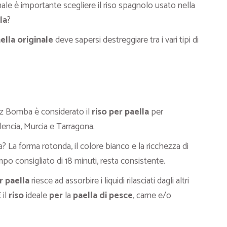
onale è importante scegliere il riso spagnolo usato nella
la
?
ella originale
deve sapersi destreggiare tra i vari tipi di
oz Bomba è considerato il
riso per paella
per
lencia, Murcia e Tarragona.
? La forma rotonda, il colore bianco e la ricchezza di
mpo consigliato di 18 minuti, resta consistente.
 paella
riesce ad assorbire i liquidi rilasciati dagli altri
 il
riso
ideale
per
la
paella di pesce
, carne e/o