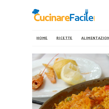
HOME
RICETTE
ALIMENTAZIO
Ricette Facili e Veloci
Utility
Ricette Primi Piatti
Super Alimenti
Ricette Antipasti
Nutrizionista a ta
Ricette Dolci
Ricette Vegetaria
Ricette Carne
Ricette Vegane
Ricette Secondi
Rumors
Ricette Pizze e Rustici