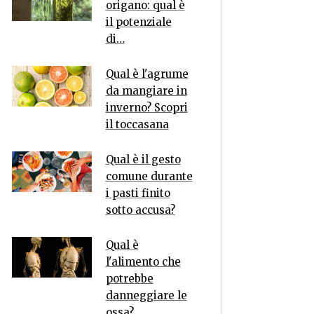
origano: qual è
il potenziale
di…
Qual è l'agrume
da mangiare in
inverno? Scopri
il toccasana
Qual è il gesto
comune durante
i pasti finito
sotto accusa?
Qual è
l'alimento che
potrebbe
danneggiare le
ossa?