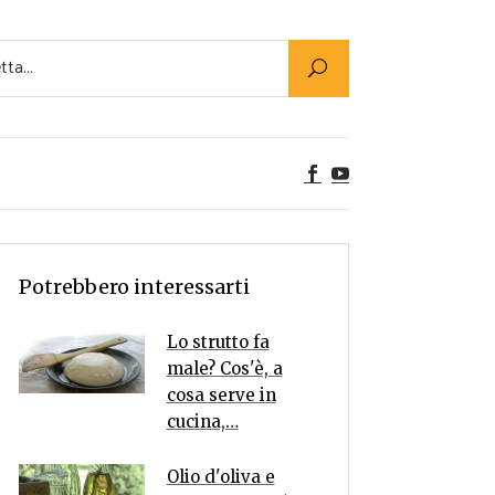
Utility
er Alimenti
ta a tavola
egetariane
tte Vegane
Rumors
Potrebbero interessarti
Lo strutto fa
male? Cos'è, a
cosa serve in
cucina,…
Olio d'oliva e