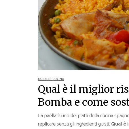
Ricette Contorni
Ricette Piatti unici
Ricette Pesce
Video Ricette
Ricette per Ingrediente
GUIDE DI CUCINA
Qual è il miglior ris
Bomba e come sosti
La paella è uno dei piatti della cucina spagnol
replicare senza gli ingredienti giusti.
Qual è i