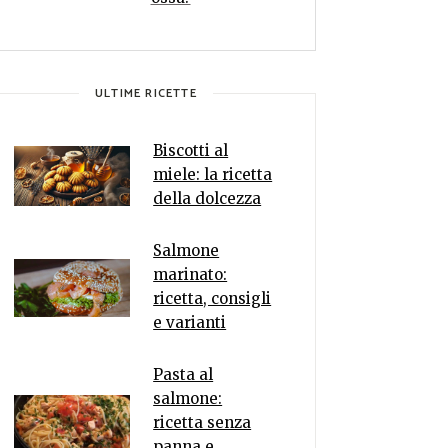
ULTIME RICETTE
Biscotti al
miele: la ricetta
della dolcezza
Salmone
marinato:
ricetta, consigli
e varianti
Pasta al
salmone:
ricetta senza
panna e