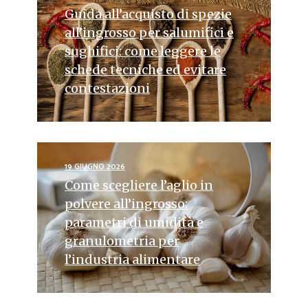
Guida all’acquisto di spezie
all’ingrosso per salumifici e
sughifici: come leggere le
schede tecniche ed evitare
contestazioni
19 GIUGNO 2026
Come scegliere l’aglio in
polvere all’ingrosso:
parametri di umidità e
granulometria per
l’industria alimentare