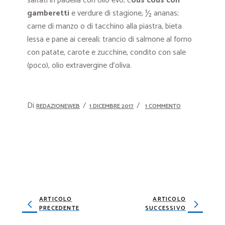
saltati in padella con olio evo; c
ous cous con
gamberetti
e verdure di stagione, ½ ananas;
carne di manzo o di tacchino alla piastra, bieta
lessa e pane ai cereali; trancio di salmone al forno
con patate, carote e zucchine, condito con sale
(poco), olio extravergine d’oliva.
Di
REDAZIONEWEB
1 DICEMBRE 2017
1 COMMENTO
ARTICOLO
ARTICOLO
PRECEDENTE
SUCCESSIVO