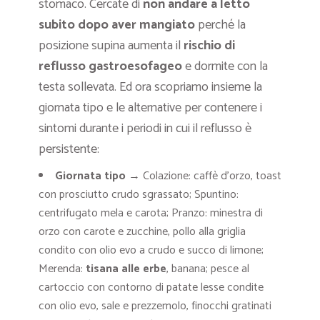
stomaco. Cercate di
non andare a letto
subito dopo aver mangiato
perché la
posizione supina aumenta il
rischio di
reflusso gastroesofageo
e dormite con la
testa sollevata. Ed ora scopriamo insieme la
giornata tipo e le alternative per contenere i
sintomi durante i periodi in cui il reflusso è
persistente:
Giornata tipo
→ Colazione: caffè d’orzo, toast
con prosciutto crudo sgrassato; Spuntino:
centrifugato mela e carota; Pranzo: minestra di
orzo con carote e zucchine, pollo alla griglia
condito con olio evo a crudo e succo di limone;
Merenda:
tisana alle erbe
, banana; pesce al
cartoccio con contorno di patate lesse condite
con olio evo, sale e prezzemolo, finocchi gratinati