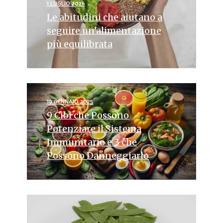
1 LUGLIO 2026
Le abitudini che aiutano a
seguire un’alimentazione
più equilibrata
19 GENNAIO 2025
9 Cibi che Possono
Potenziare il Sistema
Immunitario e 3 che
Possono Danneggiarlo