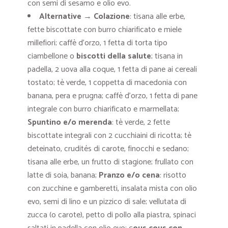
con semi di sesamo e olio evo.
Alternative
→
Colazione
: tisana alle erbe,
fette biscottate con burro chiarificato e miele
millefiori; caffè d’orzo, 1 fetta di torta tipo
ciambellone o
biscotti della salute
; tisana in
padella, 2 uova alla coque, 1 fetta di pane ai cereali
tostato; tè verde, 1 coppetta di macedonia con
banana, pera e prugna; caffè d’orzo, 1 fetta di pane
integrale con burro chiarificato e marmellata;
Spuntino e/o merenda
: tè verde, 2 fette
biscottate integrali con 2 cucchiaini di ricotta; tè
deteinato, crudités di carote, finocchi e sedano;
tisana alle erbe, un frutto di stagione; frullato con
latte di soia, banana;
Pranzo e/o cena
: risotto
con zucchine e gamberetti, insalata mista con olio
evo, semi di lino e un pizzico di sale; vellutata di
zucca (o carote), petto di pollo alla piastra, spinaci