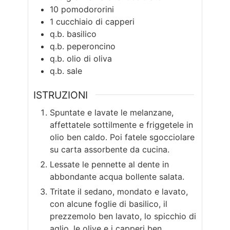
10
pomodororini
1
cucchiaio di capperi
q.b.
basilico
q.b.
peperoncino
q.b.
olio di oliva
q.b.
sale
ISTRUZIONI
Spuntate e lavate le melanzane,
affettatele sottilmente e friggetele in
olio ben caldo. Poi fatele sgocciolare
su carta assorbente da cucina.
Lessate le pennette al dente in
abbondante acqua bollente salata.
Tritate il sedano, mondato e lavato,
con alcune foglie di basilico, il
prezzemolo ben lavato, lo spicchio di
aglio, le olive e i capperi ben