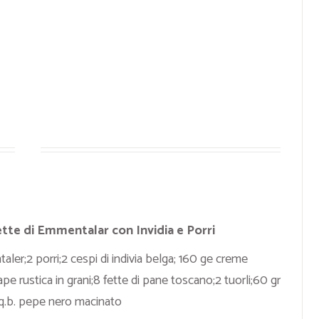
tte di Emmentalar con Invidia e Porri
ler;2 porri;2 cespi di indivia belga; 160 ge creme
ape rustica in grani;8 fette di pane toscano;2 tuorli;60 gr
;q.b. pepe nero macinato