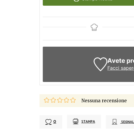
Avete pr
Facci saper
Nessuna recensione
0
STAMPA
SEGNAL