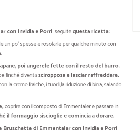
r con Invidia e Porri
seguite
questa ricetta:
rle un po’ spesse e rosolarle per qualche minuto con
.
apane, poi ungerele fette con il resto del burro.
ape finché diventa
sciropposa e lasciar raffreddare.
con la creme fraiche, i tuorli,la riduzione di birra, salando
e,
coprire con ilcomposto di Emmentaler e passare in
é il formaggio siscioglie e comincia a dorare.
e Bruschette di Emmentalar con Invidia e Porri