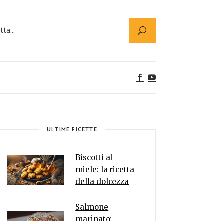
Utility
er Alimenti
ta a tavola
egetariane
tte Vegane
Rumors
ULTIME RICETTE
Biscotti al
miele: la ricetta
della dolcezza
Salmone
marinato: