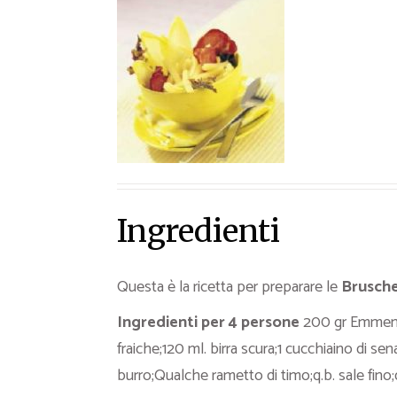
Ricette Contorni
Ricette Piatti unici
Ricette Pesce
Video Ricette
Ricette per Ingrediente
Ingredienti
Questa è la ricetta per preparare le
Brusche
Ingredienti per 4 persone
200 gr Emmenta
fraiche;120 ml. birra scura;1 cucchiaino di sen
burro;Qualche rametto di timo;q.b. sale fino