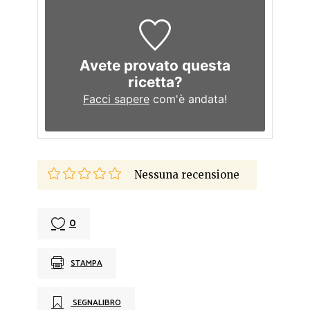
Avete provato questa
ricetta?
Facci sapere
com'è andata!
Nessuna recensione
0
STAMPA
SEGNALIBRO