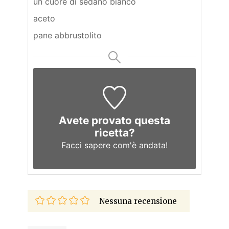
un cuore di sedano bianco
aceto
pane abbrustolito
Avete provato questa
ricetta?
Facci sapere
com'è andata!
Nessuna recensione