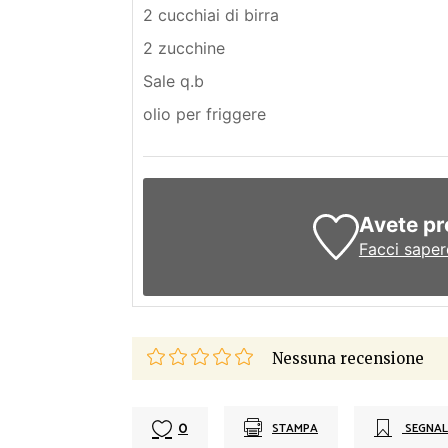
2 cucchiai di birra
2 zucchine
Sale q.b
olio per friggere
Avete pr
Facci saper
Nessuna recensione
0
STAMPA
SEGNAL