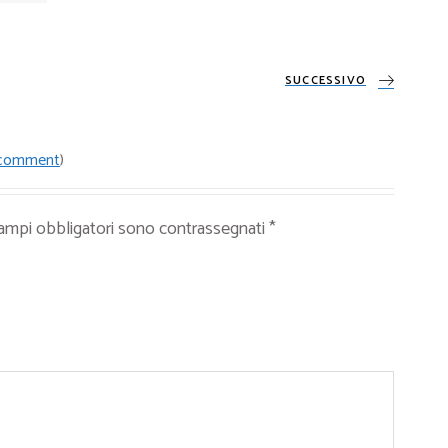
SUCCESSIVO
t comment
)
campi obbligatori sono contrassegnati
*