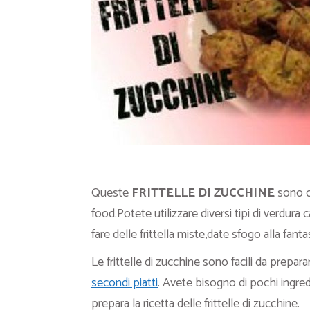
Ricette Contorni
Ricette Piatti unici
Ricette Pesce
Video Ricette
Ricette per Ingrediente
Queste
FRITTELLE DI ZUCCHINE
sono ot
food.Potete utilizzare diversi tipi di verdu
fare delle frittella miste,date sfogo alla fantas
Le frittelle di zucchine sono facili da prepara
secondi piatti
. Avete bisogno di pochi ingr
prepara la ricetta delle frittelle di zucchine.