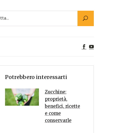
Utility
er Alimenti
ta a tavola
egetariane
tte Vegane
Rumors
Potrebbero interessarti
Zucchine:
proprietà,
benefici, ricette
e come
conservarle