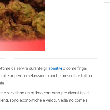
time da servire durante gli
aperitivi
o come finger
ra carote,peperoni,melanzane o anche mescolare tutto e
ia.
re e si rivelano un ottimo contorno per diversi tipi di
edienti, sono economiche e veloci. Vediamo come si