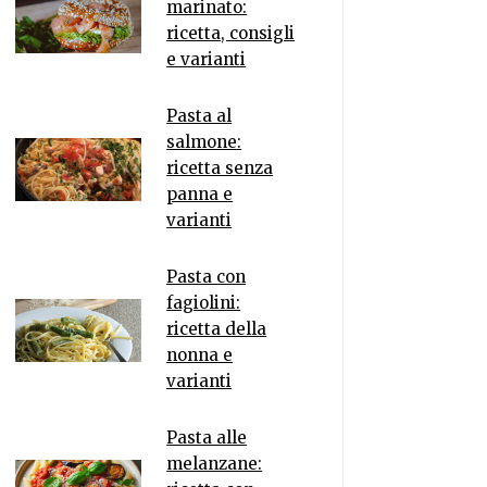
marinato:
ricetta, consigli
e varianti
Pasta al
salmone:
ricetta senza
panna e
varianti
Pasta con
fagiolini:
ricetta della
nonna e
varianti
Pasta alle
melanzane: