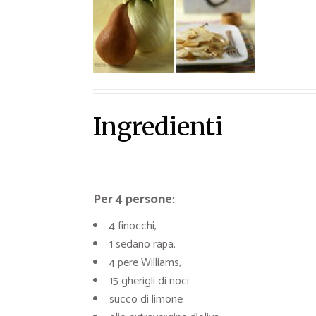
Ricette Contorni
Ricette Piatti unici
Ricette Pesce
Video Ricette
Ricette per Ingrediente
Ingredienti
Per 4 persone
:
4 finocchi,
1 sedano rapa,
4 pere Williams,
15 gherigli di noci
succo di limone