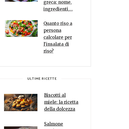
greca: nome,
ingredienti,…
Quanto riso a
persona
calcolare per
l'insalata di
riso?
ULTIME RICETTE
Biscotti al
miele: la ricetta
della dolcezza
Salmone