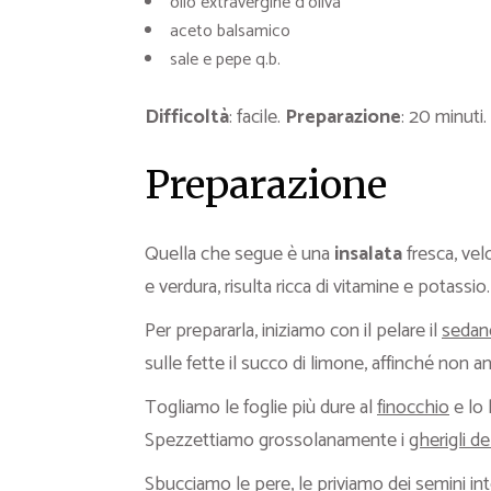
olio extravergine d’oliva
aceto balsamico
sale e pepe q.b.
Difficoltà
: facile.
Preparazione
: 20 minuti.
Preparazione
Quella che segue è una
insalata
fresca, velo
e verdura, risulta ricca di vitamine e potassio.
Per prepararla, iniziamo con il pelare il
sedan
sulle fette il succo di limone, affinché non a
Togliamo le foglie più dure al
finocchio
e lo 
Spezzettiamo grossolanamente i
gherigli de
Sbucciamo le
pere
, le priviamo dei semini i