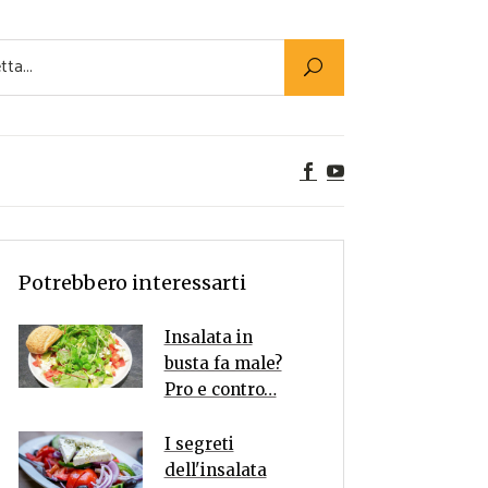
Utility
er Alimenti
ta a tavola
egetariane
tte Vegane
Rumors
Potrebbero interessarti
Insalata in
busta fa male?
Pro e contro…
I segreti
dell'insalata