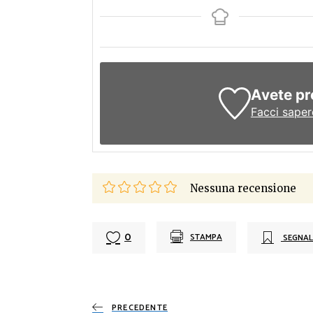
Avete pr
Facci saper
Nessuna recensione
0
STAMPA
SEGNAL
PRECEDENTE