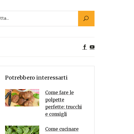
Utility
er Alimenti
ta a tavola
egetariane
tte Vegane
Rumors
Potrebbero interessarti
Come fare le
polpette
perfette: trucchi
e consigli
Come cucinare