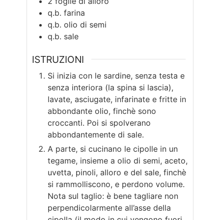
2
foglie di alloro
q.b.
farina
q.b.
olio di semi
q.b.
sale
ISTRUZIONI
Si inizia con le sardine, senza testa e
senza interiora (la spina si lascia),
lavate, asciugate, infarinate e fritte in
abbondante olio, finchè sono
croccanti. Poi si spolverano
abbondantemente di sale.
A parte, si cucinano le cipolle in un
tegame, insieme a olio di semi, aceto,
uvetta, pinoli, alloro e del sale, finchè
si rammolliscono, e perdono volume.
Nota sul taglio: è bene tagliare non
perpendicolarmente all’asse della
cipolla (il modo in cui vengono fuori