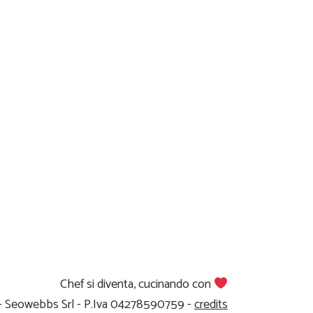
Chef si diventa, cucinando con
 - Seowebbs Srl - P.Iva 04278590759 -
credits