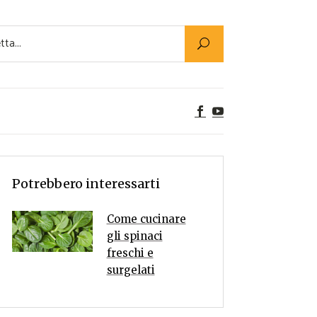
Utility
er Alimenti
ta a tavola
egetariane
tte Vegane
Rumors
Potrebbero interessarti
Come cucinare
gli spinaci
freschi e
surgelati