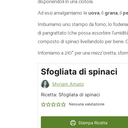
disponendoli in una ciotola.
Ad essi amalgamiamo le
uova
, il
grana
, il
p
Imburriamo uno stampo da forno, lo foderi
di pangrattato (che possa assorbire l’umidità
composto di spinaci livellandolo per bene. Co
Inforniamo a 210° per una mezz’oretta, sfor
Sfogliata di spinaci
Myriam Amato
Ricetta: Sfogliata di spinaci
Nessuna valutazione
Stampa Ricetta