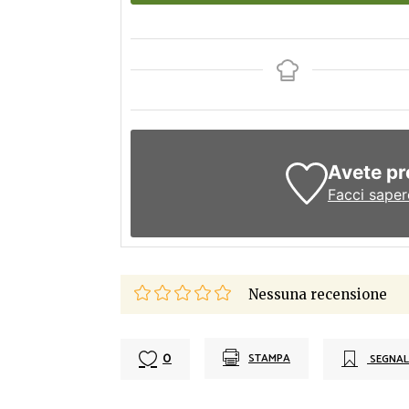
Avete pr
Facci saper
Nessuna recensione
0
STAMPA
SEGNAL