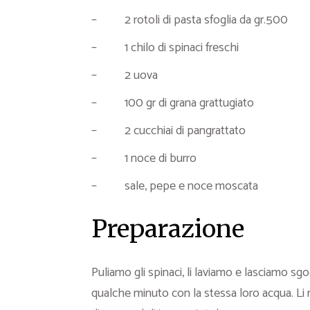
– 2 rotoli di pasta sfoglia da gr.500
– 1 chilo di spinaci freschi
– 2 uova
– 100 gr di grana grattugiato
– 2 cucchiai di pangrattato
– 1 noce di burro
– sale, pepe e noce moscata
Preparazione
Puliamo gli spinaci, li laviamo e lasciamo sgoc
qualche minuto con la stessa loro acqua. Li re