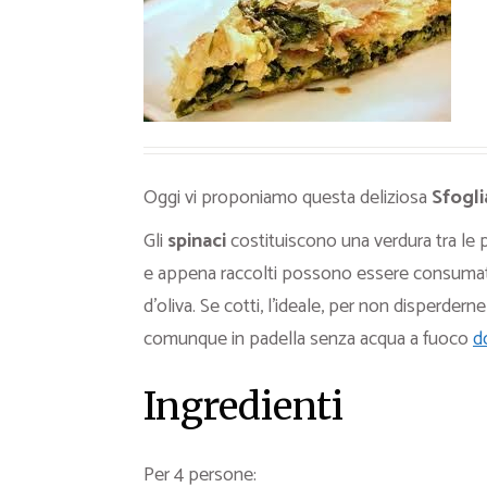
Ricette Contorni
Ricette Piatti unici
Ricette Pesce
Video Ricette
Ricette per Ingrediente
Oggi vi proponiamo questa deliziosa
Sfoglia
Gli
spinaci
costituiscono una verdura tra le pi
e appena raccolti possono essere consumati 
d’oliva. Se cotti, l’ideale, per non disperdern
comunque in padella senza acqua a fuoco
d
Ingredienti
Per 4 persone: