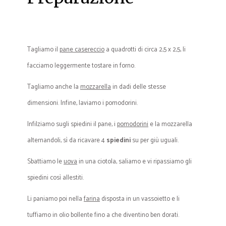
Tagliamo il
pane casereccio
a quadrotti di circa 2,5 x 2,5, li
facciamo leggermente tostare in forno.
Tagliamo anche la
mozzarella
in dadi delle stesse
dimensioni. Infine, laviamo i pomodorini.
Infilziamo sugli spiedini il pane, i
pomodorini
e la mozzarella
alternandoli, sì da ricavare 4
spiedini
su per giù uguali.
Sbattiamo le
uova
in una ciotola, saliamo e vi ripassiamo gli
spiedini così allestiti.
Li paniamo poi nella
farina
disposta in un vassoietto e li
tuffiamo in olio bollente fino a che diventino ben dorati.