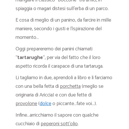
mangiare il classico “boccone” tra amici, in
spiaggia o magari distesi sull’erba di un parco.
E cosa di meglio di un panino, da farcire in mille
maniere, secondo i gusti e l’ispirazione del
momento…
Oggi prepareremo dei panini chiamati
“
tartarughe
“, per via del fatto che il loro
aspetto ricorda il carapace di una tartaruga.
Li tagliamo in due, aprendoli a libro e li farciamo
con una bella fetta di
porchetta
(meglio se
originaria di Ariccia) e con due fette di
provolone
(
dolce
o piccante…fate voi…).
Infine…arricchiamo il sapore con qualche
cucchiaio di
peperoni sott’olio
.