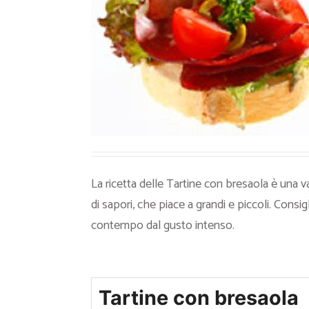
Ricette Contorni
Ricette Piatti unici
Ricette Pesce
Video Ricette
Ricette per Ingrediente
La ricetta delle Tartine con bresaola è una 
di sapori, che piace a grandi e piccoli. Consi
contempo dal gusto intenso.
Tartine con bresaola