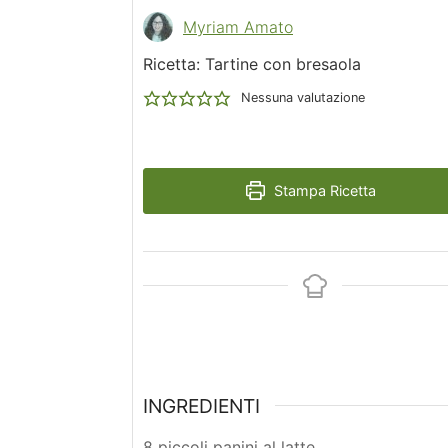
Myriam Amato
Ricetta: Tartine con bresaola
Nessuna valutazione
Stampa Ricetta
INGREDIENTI
8 piccoli panini al latte