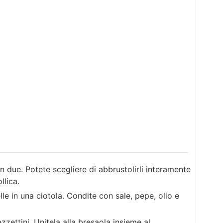
 in due. Potete scegliere di abbrustolirli interamente
llica.
elle in una ciotola. Condite con sale, pepe, olio e
ezzettini. Unitela alla bresaola insieme al