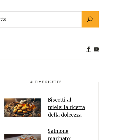
Utility
er Alimenti
ta a tavola
egetariane
tte Vegane
Rumors
ULTIME RICETTE
Biscotti al
miele: la ricetta
della dolcezza
Salmone
marinato: