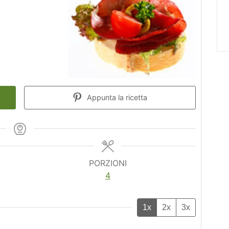
Appunta la ricetta
PORZIONI
4
1x
2x
3x