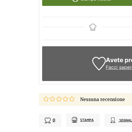
Avete pr
Facci saper
Nessuna recensione
0
STAMPA
SEGNAL