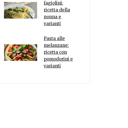
fagiolini:
ricetta della
nonna e
varianti
Pasta alle
melanzane:
ricetta con
pomodorini e
varianti