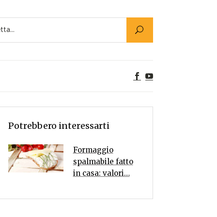
Utility
er Alimenti
ta a tavola
egetariane
tte Vegane
Rumors
Potrebbero interessarti
Formaggio
spalmabile fatto
in casa: valori…