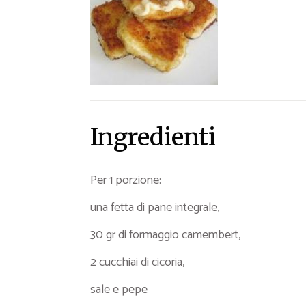
Ricette Contorni
Ricette Piatti unici
Ricette Pesce
Video Ricette
Ricette per Ingrediente
Ingredienti
Per 1 porzione:
una fetta di pane integrale,
30 gr di formaggio camembert,
2 cucchiai di cicoria,
sale e pepe