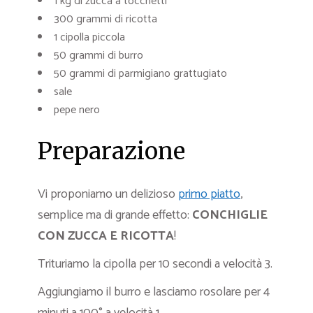
1 kg di zucca a tocchetti
300 grammi di ricotta
1 cipolla piccola
50 grammi di burro
50 grammi di parmigiano grattugiato
sale
pepe nero
Preparazione
Vi proponiamo un delizioso
primo piatto
,
semplice ma di grande effetto:
CONCHIGLIE
CON ZUCCA E RICOTTA
!
Trituriamo la cipolla per 10 secondi a velocità 3.
Aggiungiamo il burro e lasciamo rosolare per 4