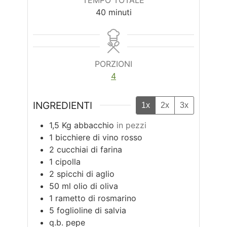
minuti
40
minuti
PORZIONI
4
INGREDIENTI
1x
2x
3x
1,5
Kg
abbacchio
in pezzi
1
bicchiere di vino rosso
2
cucchiai di farina
1
cipolla
2
spicchi di aglio
50
ml
olio di oliva
1
rametto di rosmarino
5
foglioline di salvia
q.b.
pepe