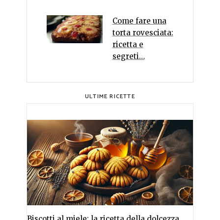
Come fare una
torta rovesciata:
ricetta e
segreti…
ULTIME RICETTE
Biscotti al miele: la ricetta della dolcezza