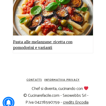
Pasta alle melanzane: ricetta con
pomodorini e varianti
CONTATTI
INFORMATIVA PRIVACY
Chef si diventa, cucinando con
© Cucinarefacile.com - Seowebbs Srl -
P.Iva 04278590759 -
credits Encodia