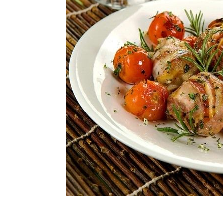
Ricette Contorni
Ricette Piatti unici
Ricette Pesce
Video Ricette
Ricette per Ingrediente