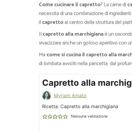
Come cucinare il capretto
? La carne di
c
necessita di una combinazione di ingredient
il
capretto
al centro della struttura del pia
Il
capretto alla marchigiana
è un secondo
vivacizzare anche un goloso aperitivo con 
Ma
come si cucina il capretto alla marc
di lombata avvolti nella pancetta dal profu
Capretto alla marchi
Myriam Amato
Ricetta: Capretto alla marchigiana
Nessuna valutazione