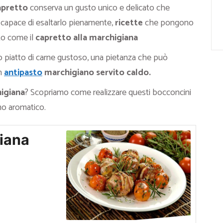
apretto
conserva un gusto unico e delicato che
i capace di esaltarlo pienamente,
ricette
che pongono
tto come il
capretto alla marchigiana
 piatto di carne gustoso, una pietanza che può
un
antipasto
marchigiano servito caldo.
higiana
? Scopriamo come realizzare questi bocconcini
mo aromatico.
giana