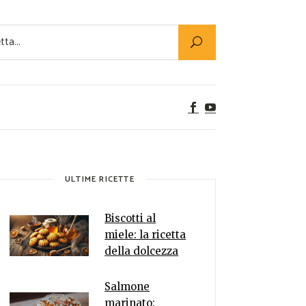
Utility
er Alimenti
ta a tavola
egetariane
tte Vegane
Rumors
ULTIME RICETTE
Biscotti al
miele: la ricetta
della dolcezza
Salmone
marinato: