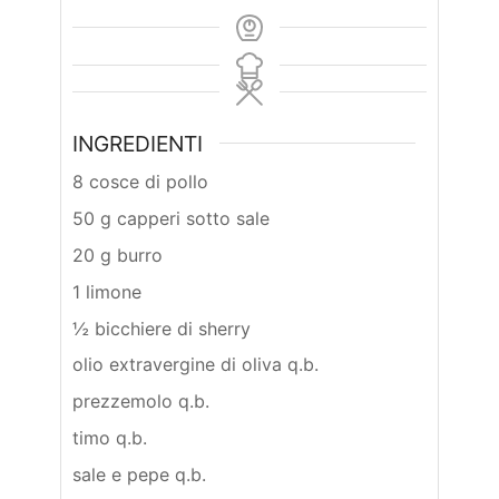
INGREDIENTI
8 cosce di pollo
50 g capperi sotto sale
20 g burro
1 limone
½ bicchiere di sherry
olio extravergine di oliva q.b.
prezzemolo q.b.
timo q.b.
sale e pepe q.b.