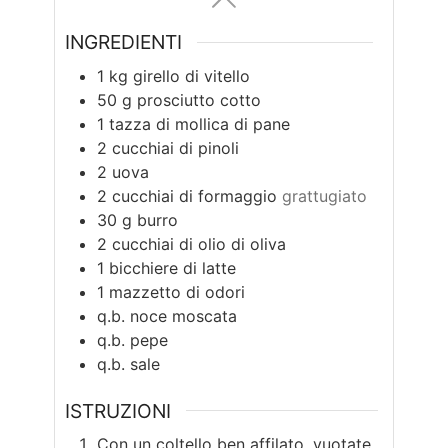
INGREDIENTI
1
kg
girello di vitello
50
g
prosciutto cotto
1
tazza di mollica di pane
2
cucchiai di pinoli
2
uova
2
cucchiai di formaggio
grattugiato
30
g
burro
2
cucchiai di olio di oliva
1
bicchiere di latte
1
mazzetto di odori
q.b.
noce moscata
q.b.
pepe
q.b.
sale
ISTRUZIONI
Con un coltello ben affilato, vuotate