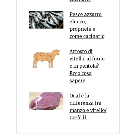
Pesce azzurro:
elenco,
proprietà e
come cucinarlo
Arrosto di
vitello: al forno
o in pentola?
Ecco cosa
sapere
Qual è la
differenza tra
manzo e vitello?
Cos'è il…