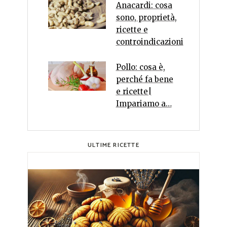
Anacardi: cosa
sono, proprietà,
ricette e
controindicazioni
Pollo: cosa è,
perché fa bene
e ricette|
Impariamo a…
ULTIME RICETTE