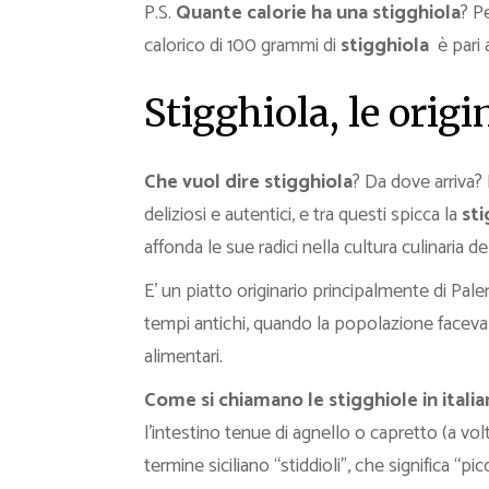
P.S.
Quante calorie ha una stigghiola
? P
calorico di 100 grammi di
stigghiola
è pari
Stigghiola, le origi
Che vuol dire stigghiola
? Da dove arriva?
deliziosi e autentici, e tra questi spicca la
sti
affonda le sue radici nella cultura culinaria del
E’ un piatto originario principalmente di Palerm
tempi antichi, quando la popolazione faceva u
alimentari.
Come si chiamano le stigghiole in itali
l’intestino tenue di agnello o capretto (a volt
termine siciliano “stiddioli”, che significa “p