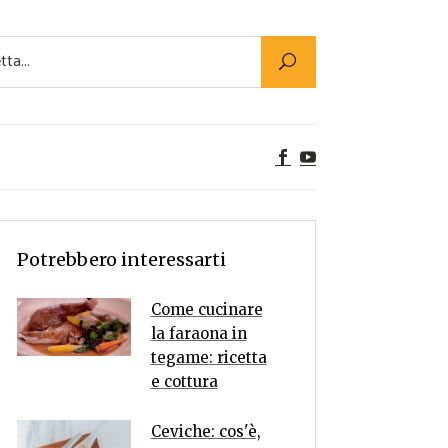
Utility
er Alimenti
ta a tavola
egetariane
tte Vegane
Rumors
Potrebbero interessarti
Come cucinare
la faraona in
tegame: ricetta
e cottura
Ceviche: cos'è,