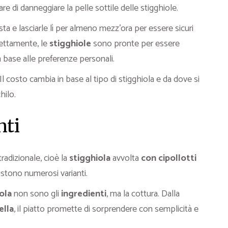
e di danneggiare la pelle sottile delle stigghiole.
 e lasciarle lì per almeno mezz’ora per essere sicuri
rrettamente, le
stigghiole
sono pronte per essere
n base alle preferenze personali.
 Il costo cambia in base al tipo di stigghiola e da dove si
hilo.
nti
tradizionale, cioè la
stigghiola
avvolta
con
cipollotti
istono numerosi varianti.
ola
non sono gli
ingredienti
, ma la cottura. Dalla
ella
, il piatto promette di sorprendere con semplicità e