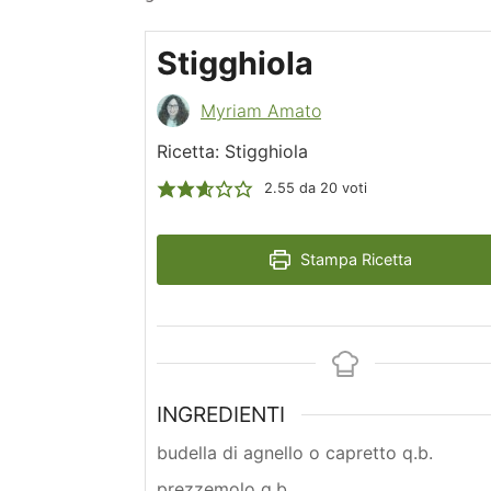
Stigghiola
Myriam Amato
Ricetta: Stigghiola
2.55
da
20
voti
Stampa Ricetta
INGREDIENTI
budella di agnello o capretto q.b.
prezzemolo q.b.