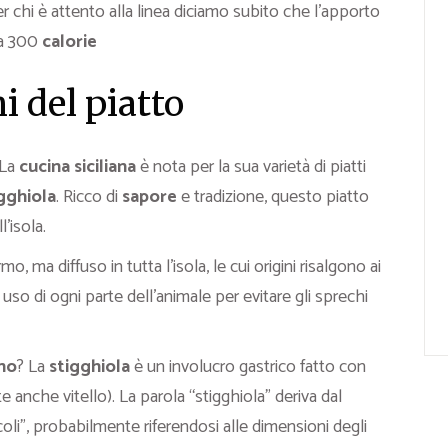
er chi è attento alla linea diciamo subito che l’apporto
 a 300
calorie
ni del piatto
 La
cucina siciliana
è nota per la sua varietà di piatti
gghiola
. Ricco di
sapore
e tradizione, questo piatto
l’isola.
o, ma diffuso in tutta l’isola, le cui origini risalgono ai
so di ogni parte dell’animale per evitare gli sprechi
ano
? La
stigghiola
è un involucro gastrico fatto con
e anche vitello). La parola “stigghiola” deriva dal
iccoli”, probabilmente riferendosi alle dimensioni degli