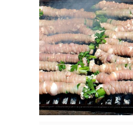
Ricette Contorni
Ricette Piatti unici
Ricette Pesce
Video Ricette
Ricette per Ingrediente