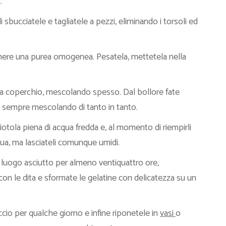
.
di sbucciatele e tagliatele a pezzi, eliminando i torsoli ed
enere una purea omogenea. Pesatela, mettetela nella
za coperchio, mescolando spesso. Dal bollore fate
a, sempre mescolando di tanto in tanto.
ciotola piena di acqua fredda e, al momento di riempirli
qua, ma lasciateli comunque umidi.
 luogo asciutto per almeno ventiquattro ore,
on le dita e sformate le gelatine con delicatezza su un
cio per qualche giorno e infine riponetele in
vasi
o