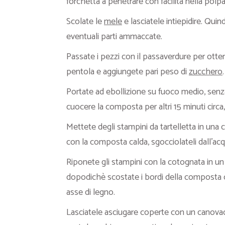
forchetta a penetrare con facilità nella polpa
Scolate le
mele
e lasciatele intiepidire. Quin
eventuali parti ammaccate.
Passate i pezzi con il passaverdure per ott
pentola e aggiungete pari peso di
zucchero
.
Portate ad ebollizione su fuoco medio, sen
cuocere la composta per altri 15 minuti circ
Mettete degli stampini da tartelletta in una 
con la composta calda, sgocciolateli dall’ac
Riponete gli stampini con la cotognata in un
dopodichè scostate i bordi della composta c
asse di legno.
Lasciatele asciugare coperte con un canovac