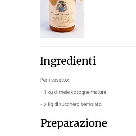
Ricette Contorni
Ricette Piatti unici
Ricette Pesce
Video Ricette
Ricette per Ingrediente
Ingredienti
Per 1 vasetto:
– 3 kg di mele cotogne mature
– 2 kg di zucchero semolato
Preparazione