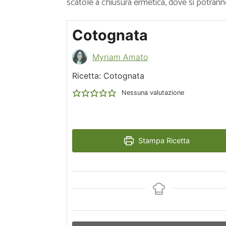
scatole a chiusura ermetica, dove si potran
Cotognata
Myriam Amato
Ricetta: Cotognata
Nessuna valutazione
Stampa Ricetta