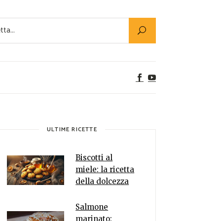
Utility
er Alimenti
ta a tavola
egetariane
tte Vegane
Rumors
ULTIME RICETTE
Biscotti al
miele: la ricetta
della dolcezza
Salmone
marinato: