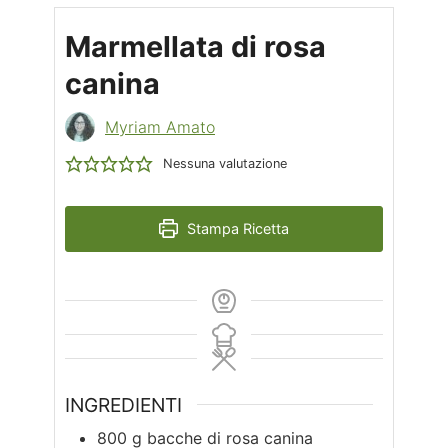
Marmellata di rosa
canina
Myriam Amato
Nessuna valutazione
Stampa Ricetta
INGREDIENTI
800
g
bacche di rosa canina