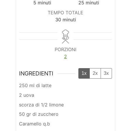
minuti
minuti
5
minuti
25
minuti
TEMPO TOTALE
minuti
30
minuti
PORZIONI
2
INGREDIENTI
1x
2x
3x
250 ml di latte
2 uova
scorza di 1/2 limone
50 gr di zucchero
Caramello q.b