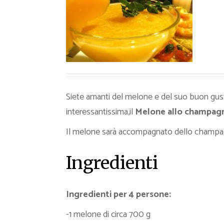
Ricette Contorni
Ricette Piatti unici
Ricette Pesce
Video Ricette
Ricette per Ingrediente
Siete amanti del melone e del suo buon gu
interessantissima,il
Melone allo champag
Il melone sarà accompagnato dello champagn
Ingredienti
Ingredienti per 4 persone:
-1 melone di circa 700 g