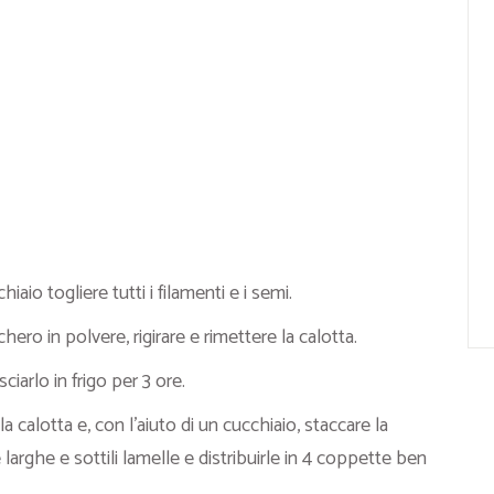
aio togliere tutti i filamenti e i semi.
ro in polvere, rigirare e rimettere la calotta.
iarlo in frigo per 3 ore.
 calotta e, con l’aiuto di un cucchiaio, staccare la
arghe e sottili lamelle e distribuirle in 4 coppette ben