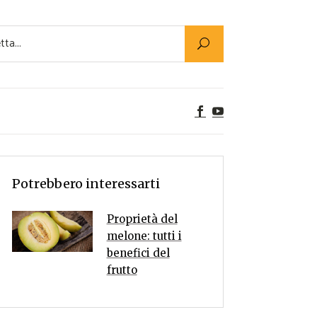
Utility
er Alimenti
ta a tavola
egetariane
tte Vegane
Rumors
Potrebbero interessarti
Proprietà del
melone: tutti i
benefici del
frutto