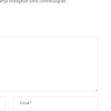
campi obbligatori sono contrassegnati
*