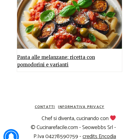
Pasta alle melanzane: ricetta con
pomodorini e varianti
CONTATTI
INFORMATIVA PRIVACY
Chef si diventa, cucinando con
© Cucinarefacile.com - Seowebbs Srl -
P.Iva 04278590759 -
credits Encodia