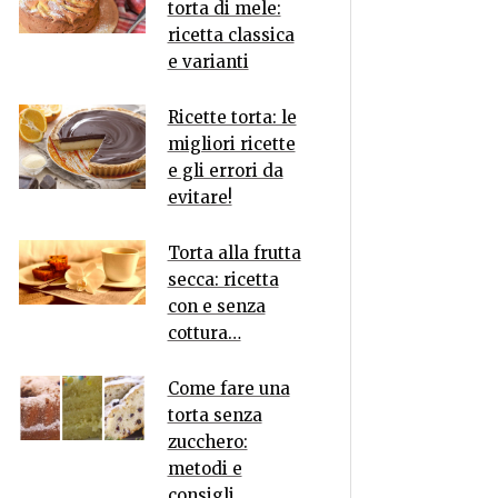
torta di mele:
ricetta classica
e varianti
Ricette torta: le
migliori ricette
e gli errori da
evitare!
Torta alla frutta
secca: ricetta
con e senza
cottura…
Come fare una
torta senza
zucchero:
metodi e
consigli