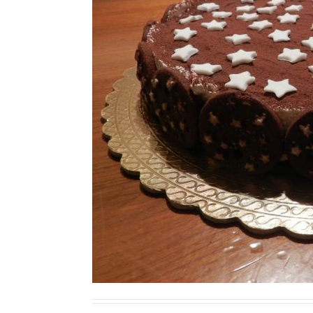
Ricette Contorni
Ricette Piatti unici
Ricette Pesce
Video Ricette
Ricette per Ingrediente