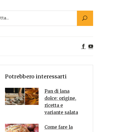
Utility
er Alimenti
ta a tavola
egetariane
tte Vegane
Rumors
Potrebbero interessarti
Pan di lana
dolce: origine,
ricetta e
variante salata
Come fare la