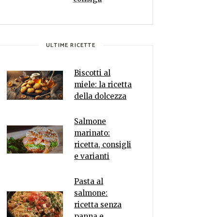
ULTIME RICETTE
Biscotti al
miele: la ricetta
della dolcezza
Salmone
marinato:
ricetta, consigli
e varianti
Pasta al
salmone:
ricetta senza
panna e