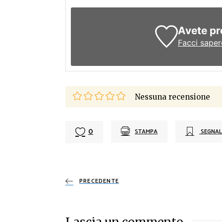
Avete pr
Facci saper
Nessuna recensione
0
STAMPA
SEGNAL
PRECEDENTE
Lascia un commento