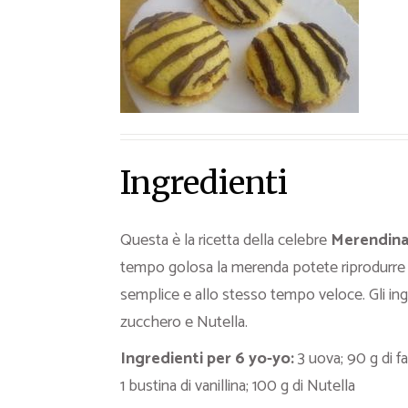
Ricette Contorni
Ricette Piatti unici
Ricette Pesce
Video Ricette
Ricette per Ingrediente
Ingredienti
Questa è la ricetta della celebre
Merendina
tempo golosa la merenda potete riprodurre i
semplice e allo stesso tempo veloce. Gli ingr
zucchero e Nutella.
Ingredienti per
6 yo-yo:
3 uova; 90 g di fa
1 bustina di vanillina; 100 g di Nutella