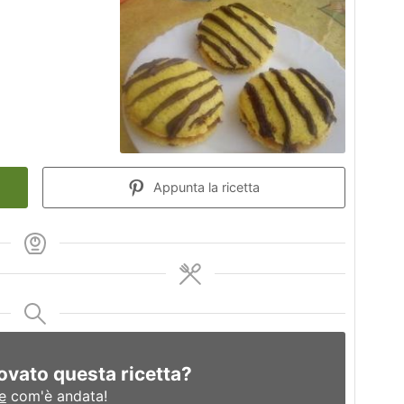
Appunta la ricetta
ovato questa ricetta?
e
com'è andata!