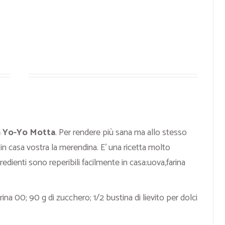
 Yo-Yo Motta
. Per rendere più sana ma allo stesso
n casa vostra la merendina. E’ una ricetta molto
edienti sono reperibili facilmente in casa:uova,farina
rina 00; 90 g di zucchero; 1/2 bustina di lievito per dolci