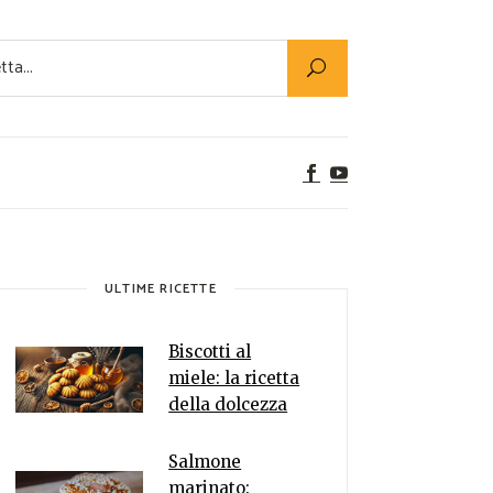
Utility
er Alimenti
ta a tavola
egetariane
tte Vegane
Rumors
ULTIME RICETTE
Biscotti al
miele: la ricetta
della dolcezza
Salmone
marinato: