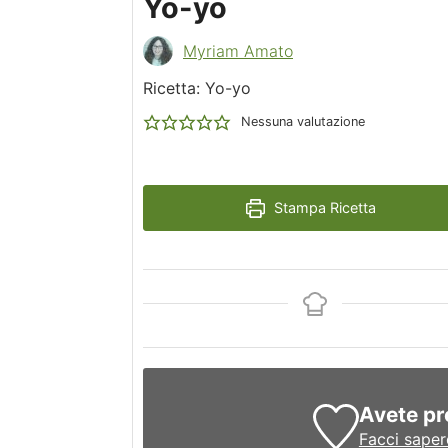
Yo-yo
Myriam Amato
Ricetta: Yo-yo
Nessuna valutazione
Stampa Ricetta
Avete pr
Facci saper