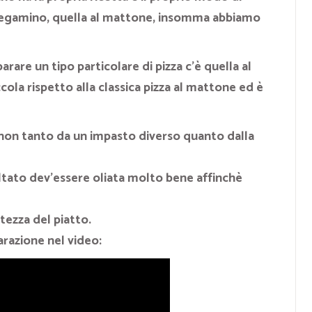
al tegamino, quella al mattone, insomma abbiamo
are un tipo particolare di pizza c’è quella
al
piccola rispetto alla classica pizza al mattone ed è
non tanto da un impasto diverso quanto dalla
smaltato dev’essere oliata molto bene affinchè
tezza del piatto.
arazione nel video: