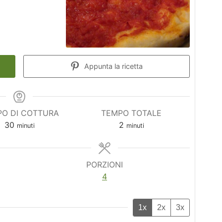
Appunta la ricetta
O DI COTTURA
TEMPO TOTALE
minuti
minuti
30
2
minuti
minuti
PORZIONI
4
1x
2x
3x