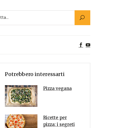
Utility
er Alimenti
ta a tavola
egetariane
tte Vegane
Rumors
Potrebbero interessarti
Pizza vegana
Ricette per
pizza: i segreti