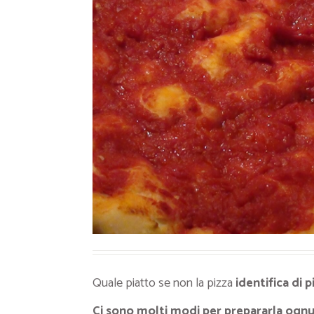
Ricette Contorni
Ricette Piatti unici
Ricette Pesce
Video Ricette
Ricette per Ingrediente
Quale piatto se non la pizza
identifica di pi
Ci sono molti modi per prepararla ognun