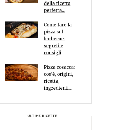
della ricetta
perfetta…
Come fare la
pizza sul
barbecue:
segreti e
consigli
Pizza cosacca:
cos'è, origini,
ricetta,
ingredienti…
ULTIME RICETTE